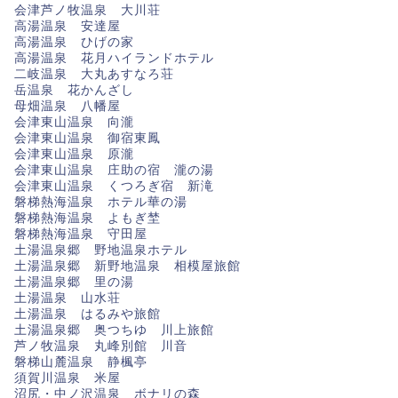
会津芦ノ牧温泉 大川荘
高湯温泉 安達屋
高湯温泉 ひげの家
高湯温泉 花月ハイランドホテル
二岐温泉 大丸あすなろ荘
岳温泉 花かんざし
母畑温泉 八幡屋
会津東山温泉 向瀧
会津東山温泉 御宿東鳳
会津東山温泉 原瀧
会津東山温泉 庄助の宿 瀧の湯
会津東山温泉 くつろぎ宿 新滝
磐梯熱海温泉 ホテル華の湯
磐梯熱海温泉 よもぎ埜
磐梯熱海温泉 守田屋
土湯温泉郷 野地温泉ホテル
土湯温泉郷 新野地温泉 相模屋旅館
土湯温泉郷 里の湯
土湯温泉 山水荘
土湯温泉 はるみや旅館
土湯温泉郷 奥つちゆ 川上旅館
芦ノ牧温泉 丸峰別館 川音
磐梯山麓温泉 静楓亭
須賀川温泉 米屋
沼尻・中ノ沢温泉 ボナリの森