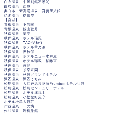
白布温泉 中屋別館不動閣
白布温泉 西屋
奥白布・新高湯温泉 吾妻屋旅館
姥湯温泉 桝形屋
【宮城】
青根温泉 不忘閣
青根温泉 観山聴月
秋保温泉 蘭亭
秋保温泉 ホテル瑞鳳
秋保温泉 TAOYA秋保
秋保温泉 ホテル華乃湯
秋保温泉 界秋保
秋保温泉 ホテルニュー水戸屋
秋保温泉 ホテル瑞鳳 桜離宮
秋保温泉 佐勘
秋保温泉 茶寮宗園
秋保温泉 秋保グランドホテル
沢乙温泉 沢乙うちみ
松島温泉 大江戸温泉物語Premiumホテル壮観
松島温泉 松島センチュリーホテル
松島温泉 ホテル海風土
松島温泉 小松館好風亭
ホテル松島大観荘
作並温泉 一の坊
作並温泉 岩松旅館