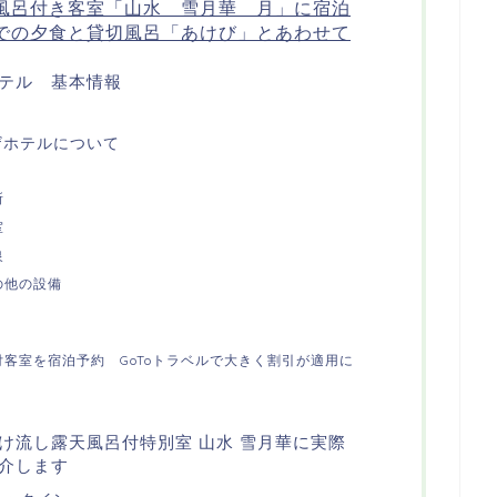
風呂付き客室「山水 雪月華 月」に宿泊
での夕食と貸切風呂「あけび」とあわせて
テル 基本情報
ザホテルについて
所
室
泉
の他の設備
客室を宿泊予約 GoToトラベルで大きく割引が適用に
け流し露天風呂付特別室 山水 雪月華に実際
介します