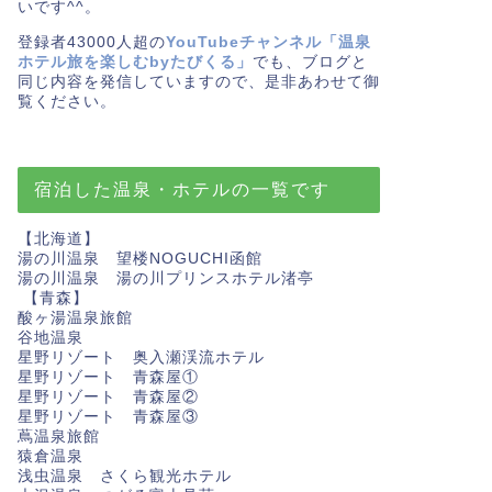
いです^^。
登録者43000人超の
YouTubeチャンネル「温泉
ホテル旅を楽しむbyたびくる」
でも、ブログと
同じ内容を発信していますので、是非あわせて御
覧ください。
宿泊した温泉・ホテルの一覧です
【北海道】
湯の川温泉 望楼NOGUCHI函館
湯の川温泉 湯の川プリンスホテル渚亭
【青森】
酸ヶ湯温泉旅館
谷地温泉
星野リゾート 奥入瀬渓流ホテル
星野リゾート 青森屋①
星野リゾート 青森屋②
星野リゾート 青森屋③
蔦温泉旅館
猿倉温泉
浅虫温泉 さくら観光ホテル