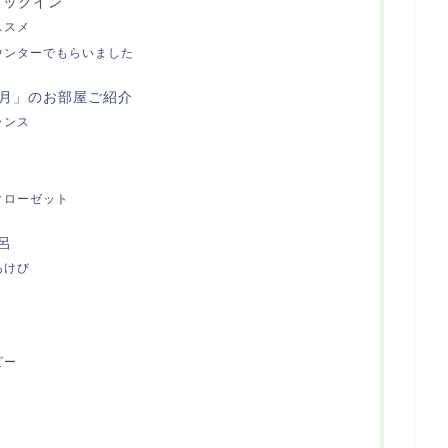
ェックイン
ススメ
ウンターでもらいました
「月」のお部屋ご紹介
ランス
クローゼット
呂
あけび
ビー