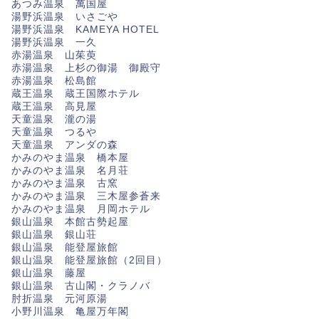
あつみ温泉 萬国屋
湯野浜温泉 いさごや
湯野浜温泉 KAMEYA HOTEL
湯野浜温泉 一久
赤湯温泉 山茱萸
赤湯温泉 上杉の御湯 御殿守
赤湯温泉 松島館
蔵王温泉 蔵王国際ホテル
蔵王温泉 高見屋
天童温泉 瀧の湯
天童温泉 つるや
天童温泉 アンダの森
かみのやま温泉 橋本屋
かみのやま温泉 名月荘
かみのやま温泉 古窯
かみのやま温泉 三木屋参蒼来
かみのやま温泉 月岡ホテル
銀山温泉 本館古勢起屋
銀山温泉 銀山荘
銀山温泉 能登屋旅館
銀山温泉 能登屋旅館（2回目）
銀山温泉 藤屋
銀山温泉 古山閣・クラノバ
肘折温泉 元河原湯
小野川温泉 亀屋万年閣