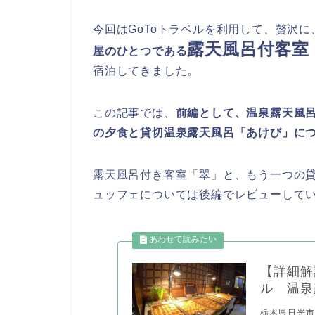
今回はGoToトラベルを利用して、贅沢
露天風呂付客室
屋のひとつである
宿泊してきました。
この記事では、
前編として、温泉露天風
の夕食と貸切温泉露天風呂「あけび」に
露天風呂付き客室「翠」と、もう一つの
ュッフェについては後編でレビューして
【詳細解
ル 温泉
栃木県日光