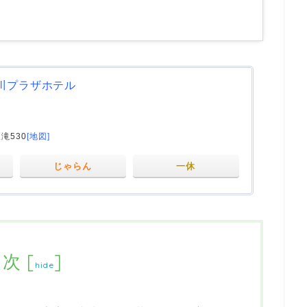
川プラザホテル
滝530
[地図]
じゃらん
一休
目次
[
]
hide