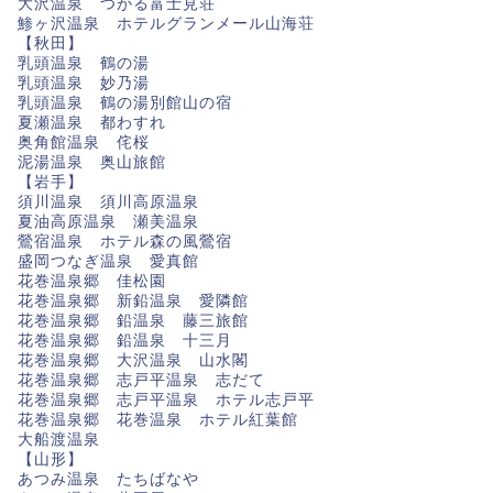
大沢温泉 つがる富士見荘
鯵ヶ沢温泉 ホテルグランメール山海荘
【秋田】
乳頭温泉 鶴の湯
乳頭温泉 妙乃湯
乳頭温泉 鶴の湯別館山の宿
夏瀬温泉 都わすれ
奥角館温泉 侘桜
泥湯温泉 奥山旅館
【岩手】
須川温泉 須川高原温泉
夏油高原温泉 瀬美温泉
鶯宿温泉 ホテル森の風鶯宿
盛岡つなぎ温泉 愛真館
花巻温泉郷 佳松園
花巻温泉郷 新鉛温泉 愛隣館
花巻温泉郷 鉛温泉 藤三旅館
花巻温泉郷 鉛温泉 十三月
花巻温泉郷 大沢温泉 山水閣
花巻温泉郷 志戸平温泉 志だて
花巻温泉郷 志戸平温泉 ホテル志戸平
花巻温泉郷 花巻温泉 ホテル紅葉館
大船渡温泉
【山形】
あつみ温泉 たちばなや