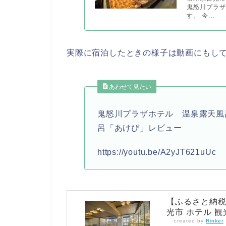
鬼怒川プラ
す。 今...
実際に宿泊したときの様子は動画にもし
あわせて見たい
鬼怒川プラザホテル 温泉露天風
呂「あけび」レビュー
https://youtu.be/A2yJT621uUc
【ふるさと納税】
光市 ホテル 観光
created by
Rinker