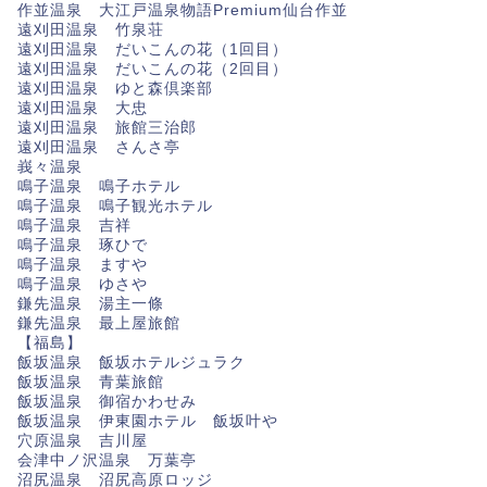
作並温泉 大江戸温泉物語Premium仙台作並
遠刈田温泉 竹泉荘
遠刈田温泉 だいこんの花（1回目）
遠刈田温泉 だいこんの花（2回目）
遠刈田温泉 ゆと森倶楽部
遠刈田温泉 大忠
遠刈田温泉 旅館三治郎
遠刈田温泉 さんさ亭
峩々温泉
鳴子温泉 鳴子ホテル
鳴子温泉 鳴子観光ホテル
鳴子温泉 吉祥
鳴子温泉 琢ひで
鳴子温泉 ますや
鳴子温泉 ゆさや
鎌先温泉 湯主一條
鎌先温泉 最上屋旅館
【福島】
飯坂温泉 飯坂ホテルジュラク
飯坂温泉 青葉旅館
飯坂温泉 御宿かわせみ
飯坂温泉 伊東園ホテル 飯坂叶や
穴原温泉 吉川屋
会津中ノ沢温泉 万葉亭
沼尻温泉 沼尻高原ロッジ