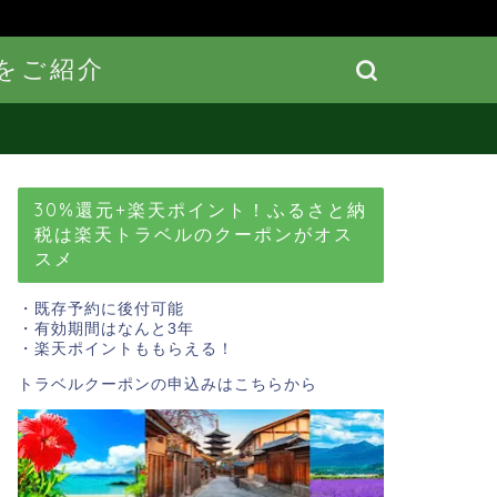
をご紹介
30%還元+楽天ポイント！ふるさと納
税は楽天トラベルのクーポンがオス
スメ
・既存予約に後付可能
・有効期間はなんと3年
・楽天ポイントももらえる！
トラベルクーポンの申込みはこちら
から