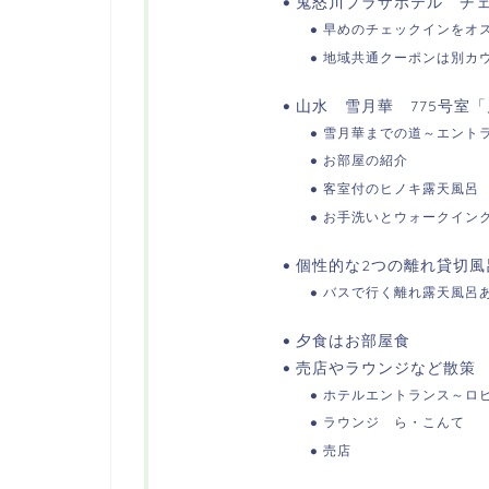
鬼怒川プラザホテル チ
早めのチェックインをオ
地域共通クーポンは別カ
山水 雪月華 775号室
雪月華までの道～エント
お部屋の紹介
客室付のヒノキ露天風呂
お手洗いとウォークイン
個性的な2つの離れ貸切風
バスで行く離れ露天風呂
夕食はお部屋食
売店やラウンジなど散策
ホテルエントランス～ロ
ラウンジ ら・こんて
売店