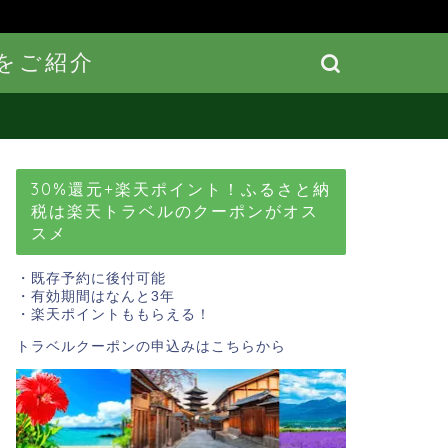
をご紹介
30%還元+楽天ポイント！ふるさと納
税は楽天トラベルのクーポンがオス
スメ
・既存予約に後付可能
・有効期間はなんと3年
・楽天ポイントももらえる！
トラベルクーポンの申込みはこちら
から