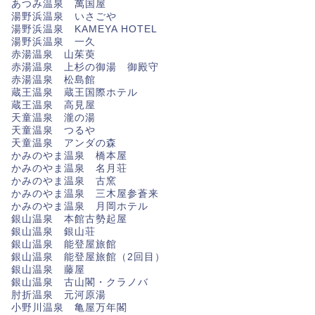
あつみ温泉 萬国屋
湯野浜温泉 いさごや
湯野浜温泉 KAMEYA HOTEL
湯野浜温泉 一久
赤湯温泉 山茱萸
赤湯温泉 上杉の御湯 御殿守
赤湯温泉 松島館
蔵王温泉 蔵王国際ホテル
蔵王温泉 高見屋
天童温泉 瀧の湯
天童温泉 つるや
天童温泉 アンダの森
かみのやま温泉 橋本屋
かみのやま温泉 名月荘
かみのやま温泉 古窯
かみのやま温泉 三木屋参蒼来
かみのやま温泉 月岡ホテル
銀山温泉 本館古勢起屋
銀山温泉 銀山荘
銀山温泉 能登屋旅館
銀山温泉 能登屋旅館（2回目）
銀山温泉 藤屋
銀山温泉 古山閣・クラノバ
肘折温泉 元河原湯
小野川温泉 亀屋万年閣