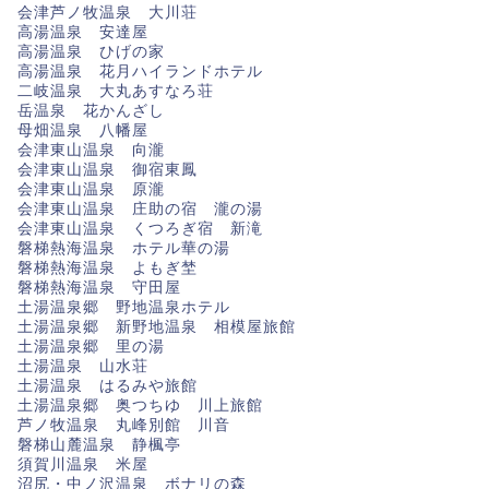
会津芦ノ牧温泉 大川荘
高湯温泉 安達屋
高湯温泉 ひげの家
高湯温泉 花月ハイランドホテル
二岐温泉 大丸あすなろ荘
岳温泉 花かんざし
母畑温泉 八幡屋
会津東山温泉 向瀧
会津東山温泉 御宿東鳳
会津東山温泉 原瀧
会津東山温泉 庄助の宿 瀧の湯
会津東山温泉 くつろぎ宿 新滝
磐梯熱海温泉 ホテル華の湯
磐梯熱海温泉 よもぎ埜
磐梯熱海温泉 守田屋
土湯温泉郷 野地温泉ホテル
土湯温泉郷 新野地温泉 相模屋旅館
土湯温泉郷 里の湯
土湯温泉 山水荘
土湯温泉 はるみや旅館
土湯温泉郷 奥つちゆ 川上旅館
芦ノ牧温泉 丸峰別館 川音
磐梯山麓温泉 静楓亭
須賀川温泉 米屋
沼尻・中ノ沢温泉 ボナリの森