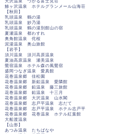
大沢温泉 つがる富士見荘
鯵ヶ沢温泉 ホテルグランメール山海荘
【秋田】
乳頭温泉 鶴の湯
乳頭温泉 妙乃湯
乳頭温泉 鶴の湯別館山の宿
夏瀬温泉 都わすれ
奥角館温泉 侘桜
泥湯温泉 奥山旅館
【岩手】
須川温泉 須川高原温泉
夏油高原温泉 瀬美温泉
鶯宿温泉 ホテル森の風鶯宿
盛岡つなぎ温泉 愛真館
花巻温泉郷 佳松園
花巻温泉郷 新鉛温泉 愛隣館
花巻温泉郷 鉛温泉 藤三旅館
花巻温泉郷 鉛温泉 十三月
花巻温泉郷 大沢温泉 山水閣
花巻温泉郷 志戸平温泉 志だて
花巻温泉郷 志戸平温泉 ホテル志戸平
花巻温泉郷 花巻温泉 ホテル紅葉館
大船渡温泉
【山形】
あつみ温泉 たちばなや