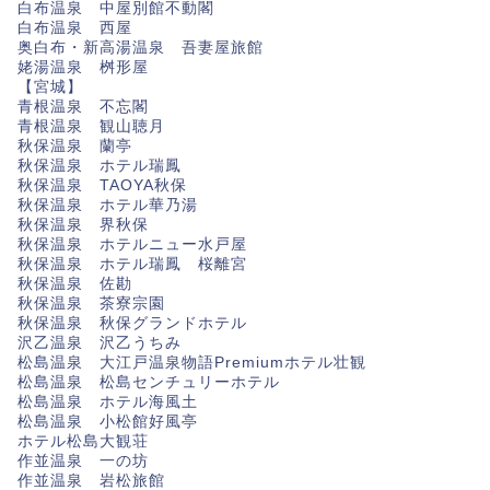
白布温泉 中屋別館不動閣
白布温泉 西屋
奥白布・新高湯温泉 吾妻屋旅館
姥湯温泉 桝形屋
【宮城】
青根温泉 不忘閣
青根温泉 観山聴月
秋保温泉 蘭亭
秋保温泉 ホテル瑞鳳
秋保温泉 TAOYA秋保
秋保温泉 ホテル華乃湯
秋保温泉 界秋保
秋保温泉 ホテルニュー水戸屋
秋保温泉 ホテル瑞鳳 桜離宮
秋保温泉 佐勘
秋保温泉 茶寮宗園
秋保温泉 秋保グランドホテル
沢乙温泉 沢乙うちみ
松島温泉 大江戸温泉物語Premiumホテル壮観
松島温泉 松島センチュリーホテル
松島温泉 ホテル海風土
松島温泉 小松館好風亭
ホテル松島大観荘
作並温泉 一の坊
作並温泉 岩松旅館