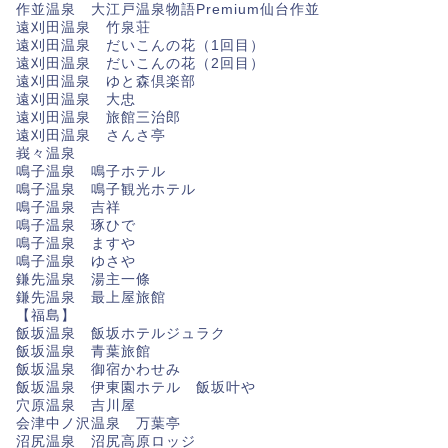
作並温泉 大江戸温泉物語Premium仙台作並
遠刈田温泉 竹泉荘
遠刈田温泉 だいこんの花（1回目）
遠刈田温泉 だいこんの花（2回目）
遠刈田温泉 ゆと森倶楽部
遠刈田温泉 大忠
遠刈田温泉 旅館三治郎
遠刈田温泉 さんさ亭
峩々温泉
鳴子温泉 鳴子ホテル
鳴子温泉 鳴子観光ホテル
鳴子温泉 吉祥
鳴子温泉 琢ひで
鳴子温泉 ますや
鳴子温泉 ゆさや
鎌先温泉 湯主一條
鎌先温泉 最上屋旅館
【福島】
飯坂温泉 飯坂ホテルジュラク
飯坂温泉 青葉旅館
飯坂温泉 御宿かわせみ
飯坂温泉 伊東園ホテル 飯坂叶や
穴原温泉 吉川屋
会津中ノ沢温泉 万葉亭
沼尻温泉 沼尻高原ロッジ