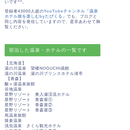
いです^^。
登録者43000人超の
YouTubeチャンネル「温泉
ホテル旅を楽しむbyたびくる」
でも、ブログと
同じ内容を発信していますので、是非あわせて御
覧ください。
宿泊した温泉・ホテルの一覧です
【北海道】
湯の川温泉 望楼NOGUCHI函館
湯の川温泉 湯の川プリンスホテル渚亭
【青森】
酸ヶ湯温泉旅館
谷地温泉
星野リゾート 奥入瀬渓流ホテル
星野リゾート 青森屋①
星野リゾート 青森屋②
星野リゾート 青森屋③
蔦温泉旅館
猿倉温泉
浅虫温泉 さくら観光ホテル