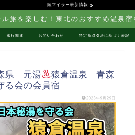
陸マイラー最新情報
テル旅を楽しむ！東北のおすすめ温泉宿
旅行関連
お問い合わせ
特定商取引法に基づく表記
森県 元湯
猿倉温泉 青森
守る会の会員宿
2023年9月29日