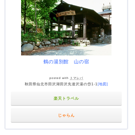
鶴の湯別館 山の宿
posted with
トマレバ
秋田県仙北市田沢湖田沢先達沢湯の岱1-1
[地図]
楽天トラベル
じゃらん