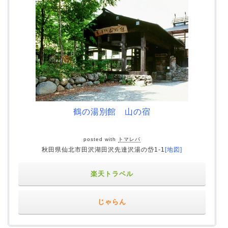
鶴の湯別館 山の宿
posted with
トマレバ
秋田県仙北市田沢湖田沢先達沢湯の岱1-1
[地図]
楽天トラベル
じゃらん