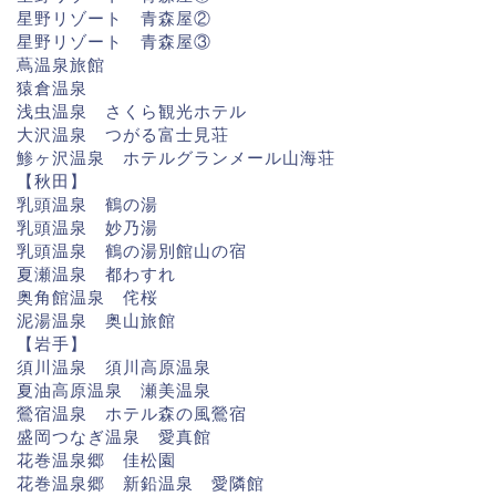
星野リゾート 青森屋②
星野リゾート 青森屋③
蔦温泉旅館
猿倉温泉
浅虫温泉 さくら観光ホテル
大沢温泉 つがる富士見荘
鯵ヶ沢温泉 ホテルグランメール山海荘
【秋田】
乳頭温泉 鶴の湯
乳頭温泉 妙乃湯
乳頭温泉 鶴の湯別館山の宿
夏瀬温泉 都わすれ
奥角館温泉 侘桜
泥湯温泉 奥山旅館
【岩手】
須川温泉 須川高原温泉
夏油高原温泉 瀬美温泉
鶯宿温泉 ホテル森の風鶯宿
盛岡つなぎ温泉 愛真館
花巻温泉郷 佳松園
花巻温泉郷 新鉛温泉 愛隣館