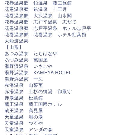
花巻温泉郷 鉛温泉 藤三旅館
花巻温泉郷 鉛温泉 十三月
花巻温泉郷 大沢温泉 山水閣
花巻温泉郷 志戸平温泉 志だて
花巻温泉郷 志戸平温泉 ホテル志戸平
花巻温泉郷 花巻温泉 ホテル紅葉館
大船渡温泉
【山形】
あつみ温泉 たちばなや
あつみ温泉 萬国屋
湯野浜温泉 いさごや
湯野浜温泉 KAMEYA HOTEL
湯野浜温泉 一久
赤湯温泉 山茱萸
赤湯温泉 上杉の御湯 御殿守
赤湯温泉 松島館
蔵王温泉 蔵王国際ホテル
蔵王温泉 高見屋
天童温泉 瀧の湯
天童温泉 つるや
天童温泉 アンダの森