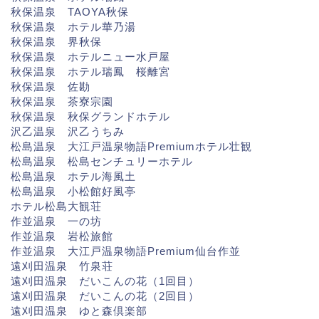
秋保温泉 TAOYA秋保
秋保温泉 ホテル華乃湯
秋保温泉 界秋保
秋保温泉 ホテルニュー水戸屋
秋保温泉 ホテル瑞鳳 桜離宮
秋保温泉 佐勘
秋保温泉 茶寮宗園
秋保温泉 秋保グランドホテル
沢乙温泉 沢乙うちみ
松島温泉 大江戸温泉物語Premiumホテル壮観
松島温泉 松島センチュリーホテル
松島温泉 ホテル海風土
松島温泉 小松館好風亭
ホテル松島大観荘
作並温泉 一の坊
作並温泉 岩松旅館
作並温泉 大江戸温泉物語Premium仙台作並
遠刈田温泉 竹泉荘
遠刈田温泉 だいこんの花（1回目）
遠刈田温泉 だいこんの花（2回目）
遠刈田温泉 ゆと森倶楽部