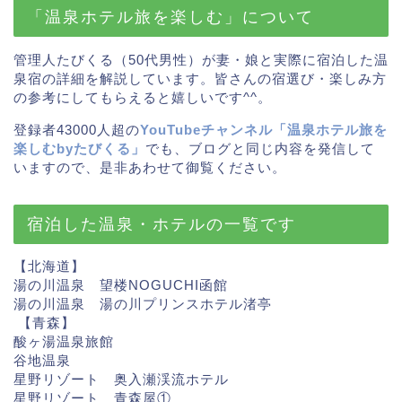
「温泉ホテル旅を楽しむ」について
管理人たびくる（50代男性）が妻・娘と実際に宿泊した温
泉宿の詳細を解説しています。皆さんの宿選び・楽しみ方
の参考にしてもらえると嬉しいです^^。
登録者43000人超の
YouTubeチャンネル「温泉ホテル旅を
楽しむbyたびくる」
でも、ブログと同じ内容を発信して
いますので、是非あわせて御覧ください。
宿泊した温泉・ホテルの一覧です
【北海道】
湯の川温泉 望楼NOGUCHI函館
湯の川温泉 湯の川プリンスホテル渚亭
【青森】
酸ヶ湯温泉旅館
谷地温泉
星野リゾート 奥入瀬渓流ホテル
星野リゾート 青森屋①