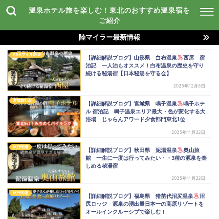
温泉ホテル旅を楽しむ！東北のおすすめ温泉宿を
ご紹介
陸マイラー最新情報
ANAマイル関連
【詳細解説ブログ】山形県 白布温泉
西屋 宿
泊記 一人泊もオススメ！白布温泉の歴史を守り
続ける秘湯宿【日本秘湯を守る会】
2025年12月6日
宮城旅行記
【詳細解説ブログ】宮城県 鳴子温泉
鳴子ホテ
ル 宿泊記 鳴子温泉エリア最大・色が変化する大
浴場 じゃらんアワード夕食部門東北1位
2025年11月22日
旅行関連
【詳細解説ブログ】秋田県 泥湯温泉
奥山旅
館 一生に一度は行ってみたい・・3種の源泉を楽
しめる秘湯宿
2025年11月22日
旅行関連
【詳細解説ブログ】福島県 猪苗代沼尻温泉
沼
尻ロッジ 源泉の湧出量日本一の高原リゾートを
オールインクルーシブで楽しむ！