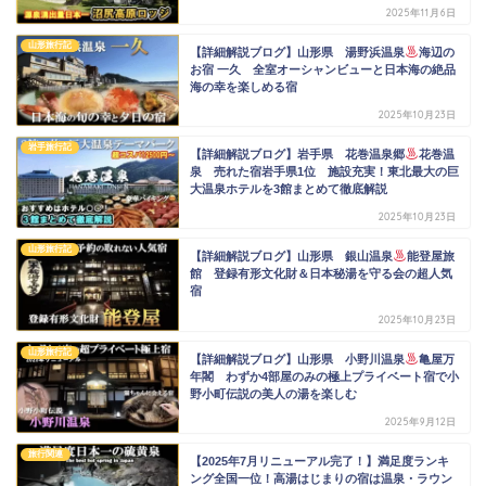
2025年11月6日
山形旅行記
【詳細解説ブログ】山形県 湯野浜温泉
海辺の
お宿 一久 全室オーシャンビューと日本海の絶品
海の幸を楽しめる宿
2025年10月23日
岩手旅行記
【詳細解説ブログ】岩手県 花巻温泉郷
花巻温
泉 売れた宿岩手県1位 施設充実！東北最大の巨
大温泉ホテルを3館まとめて徹底解説
2025年10月23日
山形旅行記
【詳細解説ブログ】山形県 銀山温泉
能登屋旅
館 登録有形文化財＆日本秘湯を守る会の超人気
宿
2025年10月23日
山形旅行記
【詳細解説ブログ】山形県 小野川温泉
亀屋万
年閣 わずか4部屋のみの極上プライベート宿で小
野小町伝説の美人の湯を楽しむ
2025年9月12日
旅行関連
【2025年7月リニューアル完了！】満足度ランキ
ング全国一位！高湯はじまりの宿は温泉・ラウン