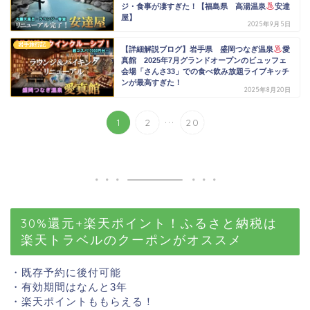
ジ・食事が凄すぎた！【福島県 高湯温泉
安達
屋】
2025年9月5日
岩手旅行記
【詳細解説ブログ】岩手県 盛岡つなぎ温泉
愛
真館 2025年7月グランドオープンのビュッフェ
会場「さんさ33」での食べ飲み放題ライブキッチ
ンが最高すぎた！
2025年8月20日
...
1
2
20
30%還元+楽天ポイント！ふるさと納税は
楽天トラベルのクーポンがオススメ
・既存予約に後付可能
・有効期間はなんと3年
・楽天ポイントももらえる！