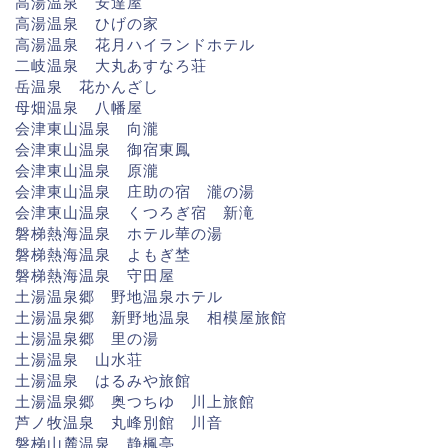
高湯温泉 安達屋
高湯温泉 ひげの家
高湯温泉 花月ハイランドホテル
二岐温泉 大丸あすなろ荘
岳温泉 花かんざし
母畑温泉 八幡屋
会津東山温泉 向瀧
会津東山温泉 御宿東鳳
会津東山温泉 原瀧
会津東山温泉 庄助の宿 瀧の湯
会津東山温泉 くつろぎ宿 新滝
磐梯熱海温泉 ホテル華の湯
磐梯熱海温泉 よもぎ埜
磐梯熱海温泉 守田屋
土湯温泉郷 野地温泉ホテル
土湯温泉郷 新野地温泉 相模屋旅館
土湯温泉郷 里の湯
土湯温泉 山水荘
土湯温泉 はるみや旅館
土湯温泉郷 奥つちゆ 川上旅館
芦ノ牧温泉 丸峰別館 川音
磐梯山麓温泉 静楓亭