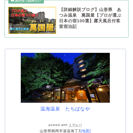
【詳細解説ブログ】山形県 あ
つみ温泉 萬国屋【プロが選ぶ
日本の宿100選】露天風呂付客
室宿泊記
温海温泉 たちばなや
posted with
トマレバ
山形県鶴岡市湯温海丁3
[地図]