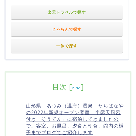
楽天トラベルで探す
じゃらんで探す
一休で探す
目次
[
]
hide
山形県 あつみ（温海）温泉 たちばなや
の2022年新規オープン客室 半露天風呂
付き「そうてん」に宿泊してきましたの
で、客室、お風呂、夕食と朝食、館内の様
子までブログでご紹介します