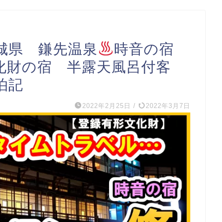
城県 鎌先温泉
時音の宿
化財の宿 半露天風呂付客
泊記
2022年2月25日
/
2022年3月7日