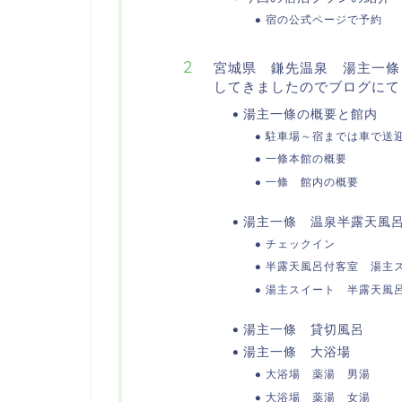
宿の公式ページで予約
宮城県 鎌先温泉 湯主一條
してきましたのでブログにて
湯主一條の概要と館内
駐車場～宿までは車で送
一條本館の概要
一條 館内の概要
湯主一條 温泉半露天風呂
チェックイン
半露天風呂付客室 湯主
湯主スイート 半露天風
湯主一條 貸切風呂
湯主一條 大浴場
大浴場 薬湯 男湯
大浴場 薬湯 女湯