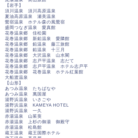
【岩手】
須川温泉 須川高原温泉
夏油高原温泉 瀬美温泉
鶯宿温泉 ホテル森の風鶯宿
盛岡つなぎ温泉 愛真館
花巻温泉郷 佳松園
花巻温泉郷 新鉛温泉 愛隣館
花巻温泉郷 鉛温泉 藤三旅館
花巻温泉郷 鉛温泉 十三月
花巻温泉郷 大沢温泉 山水閣
花巻温泉郷 志戸平温泉 志だて
花巻温泉郷 志戸平温泉 ホテル志戸平
花巻温泉郷 花巻温泉 ホテル紅葉館
大船渡温泉
【山形】
あつみ温泉 たちばなや
あつみ温泉 萬国屋
湯野浜温泉 いさごや
湯野浜温泉 KAMEYA HOTEL
湯野浜温泉 一久
赤湯温泉 山茱萸
赤湯温泉 上杉の御湯 御殿守
赤湯温泉 松島館
蔵王温泉 蔵王国際ホテル