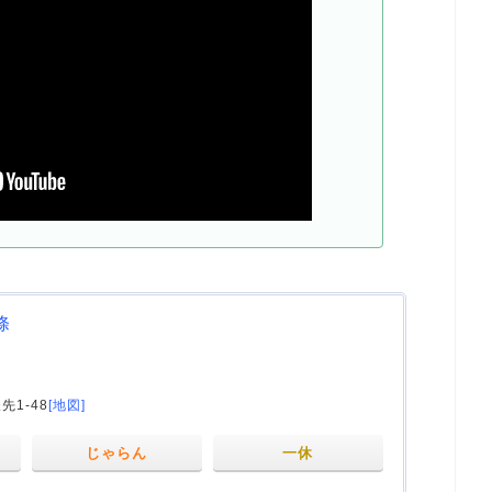
條
1-48
[地図]
じゃらん
一休