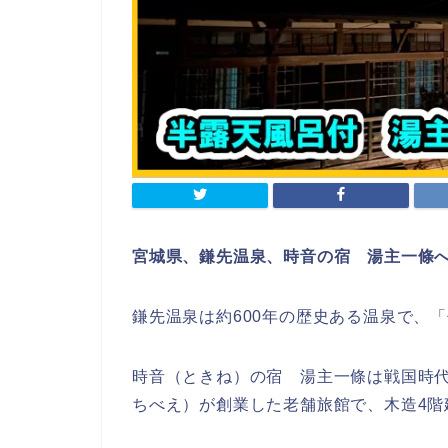
宮城県、鎌先
温泉、時音の宿 湯主一條
鎌先温泉は約600年の歴史ある温泉で、
時音（ときね）の宿 湯主一條は戦国時
ちべえ）が創業した老舗旅館で、木造4