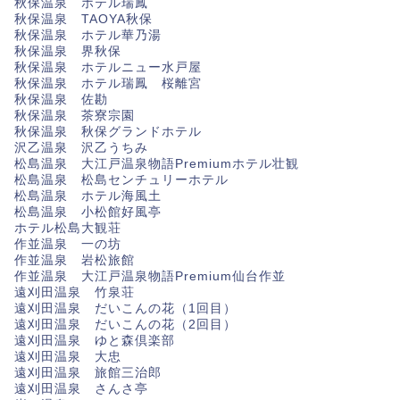
秋保温泉 ホテル瑞鳳
秋保温泉 TAOYA秋保
秋保温泉 ホテル華乃湯
秋保温泉 界秋保
秋保温泉 ホテルニュー水戸屋
秋保温泉 ホテル瑞鳳 桜離宮
秋保温泉 佐勘
秋保温泉 茶寮宗園
秋保温泉 秋保グランドホテル
沢乙温泉 沢乙うちみ
松島温泉 大江戸温泉物語Premiumホテル壮観
松島温泉 松島センチュリーホテル
松島温泉 ホテル海風土
松島温泉 小松館好風亭
ホテル松島大観荘
作並温泉 一の坊
作並温泉 岩松旅館
作並温泉 大江戸温泉物語Premium仙台作並
遠刈田温泉 竹泉荘
遠刈田温泉 だいこんの花（1回目）
遠刈田温泉 だいこんの花（2回目）
遠刈田温泉 ゆと森倶楽部
遠刈田温泉 大忠
遠刈田温泉 旅館三治郎
遠刈田温泉 さんさ亭