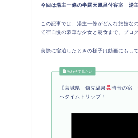
今回は湯主一條の半露天風呂付客
室 湯
この記事では、湯主一條がどんな旅館な
て宿自慢の豪華な夕食と朝食まで、ブロ
実際に宿泊したときの様子は動画にもし
あわせて見たい
【宮城県 鎌先温泉
時音の宿 
へタイムトリップ！