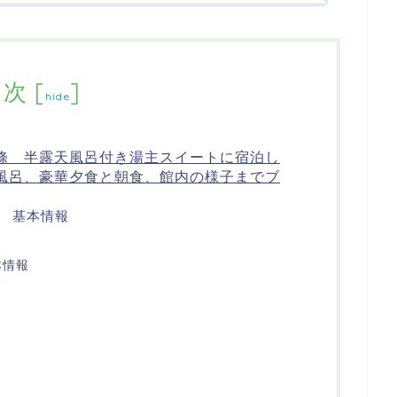
目次
[
]
hide
條 半露天風呂付き湯主スイートに宿泊し
風呂、豪華夕食と朝食、館内の様子までブ
 基本情報
本情報