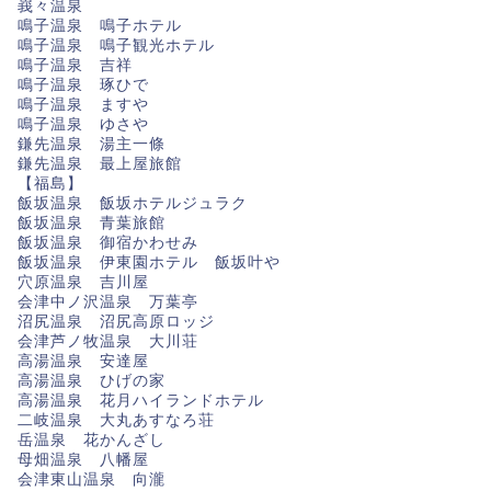
峩々温泉
鳴子温泉 鳴子ホテル
鳴子温泉 鳴子観光ホテル
鳴子温泉 吉祥
鳴子温泉 琢ひで
鳴子温泉 ますや
鳴子温泉 ゆさや
鎌先温泉 湯主一條
鎌先温泉 最上屋旅館
【福島】
飯坂温泉 飯坂ホテルジュラク
飯坂温泉 青葉旅館
飯坂温泉 御宿かわせみ
飯坂温泉 伊東園ホテル 飯坂叶や
穴原温泉 吉川屋
会津中ノ沢温泉 万葉亭
沼尻温泉 沼尻高原ロッジ
会津芦ノ牧温泉 大川荘
高湯温泉 安達屋
高湯温泉 ひげの家
高湯温泉 花月ハイランドホテル
二岐温泉 大丸あすなろ荘
岳温泉 花かんざし
母畑温泉 八幡屋
会津東山温泉 向瀧