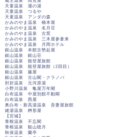
蔵王温泉 高見屋
天童温泉 瀧の湯
天童温泉 つるや
天童温泉 アンダの森
かみのやま温泉 橋本屋
かみのやま温泉 名月荘
かみのやま温泉 古窯
かみのやま温泉 三木屋参蒼来
かみのやま温泉 月岡ホテル
銀山温泉 本館古勢起屋
銀山温泉 銀山荘
銀山温泉 能登屋旅館
銀山温泉 能登屋旅館（2回目）
銀山温泉 藤屋
銀山温泉 古山閣・クラノバ
肘折温泉 元河原湯
小野川温泉 亀屋万年閣
白布温泉 中屋別館不動閣
白布温泉 西屋
奥白布・新高湯温泉 吾妻屋旅館
姥湯温泉 桝形屋
【宮城】
青根温泉 不忘閣
青根温泉 観山聴月
秋保温泉 蘭亭