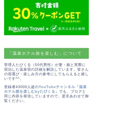
「温泉ホテル旅を楽しむ」について
管理人たびくる（50代男性）が妻・娘と実際に
宿泊した温泉宿の詳細を解説しています。皆さん
の宿選び・楽しみ方の参考にしてもらえると嬉し
いです^^。
登録者43000人超の
YouTubeチャンネル「温泉
ホテル旅を楽しむbyたびくる」
でも、ブログと
同じ内容を発信していますので、是非あわせて御
覧ください。