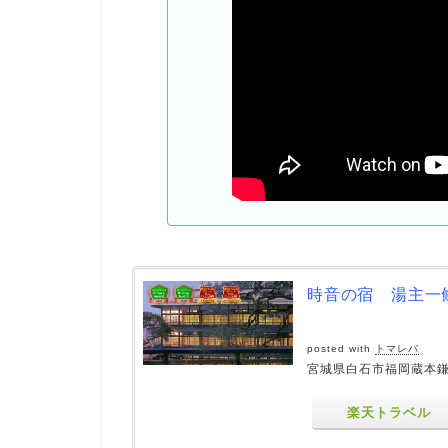
時音の宿 湯主一
posted with
トマレバ
宮城県白石市福岡蔵本鎌先
楽天トラベル