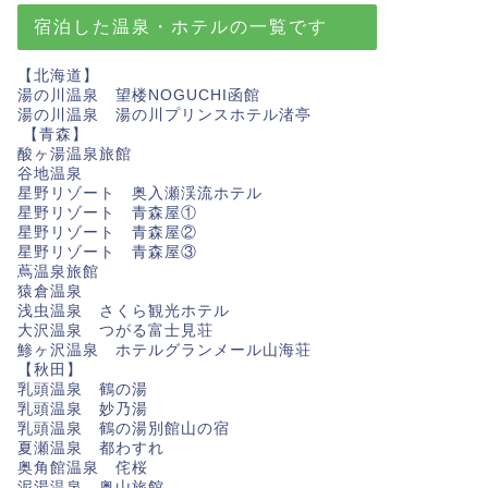
宿泊した温泉・ホテルの一覧です
【北海道】
湯の川温泉 望楼NOGUCHI函館
湯の川温泉 湯の川プリンスホテル渚亭
【青森】
酸ヶ湯温泉旅館
谷地温泉
星野リゾート 奥入瀬渓流ホテル
星野リゾート 青森屋①
星野リゾート 青森屋②
星野リゾート 青森屋③
蔦温泉旅館
猿倉温泉
浅虫温泉 さくら観光ホテル
大沢温泉 つがる富士見荘
鯵ヶ沢温泉 ホテルグランメール山海荘
【秋田】
乳頭温泉 鶴の湯
乳頭温泉 妙乃湯
乳頭温泉 鶴の湯別館山の宿
夏瀬温泉 都わすれ
奥角館温泉 侘桜
泥湯温泉 奥山旅館