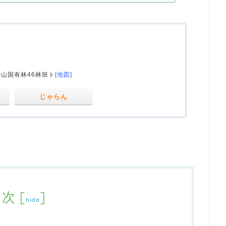
山国有林46林班ト
[地図]
じゃらん
目次
[
]
hide