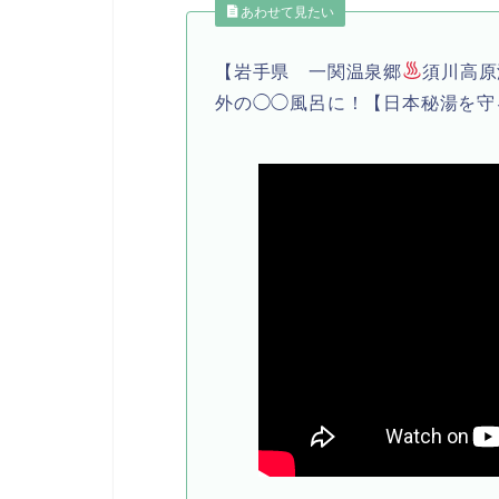
あわせて見たい
【岩手県 一関温泉郷
須川高原
外の◯◯風呂に！【日本秘湯を守