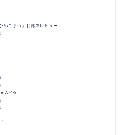
「ひめこまつ」お部屋レビュー
説
湯
湯
9mの浴槽！
湯
湯
した
た