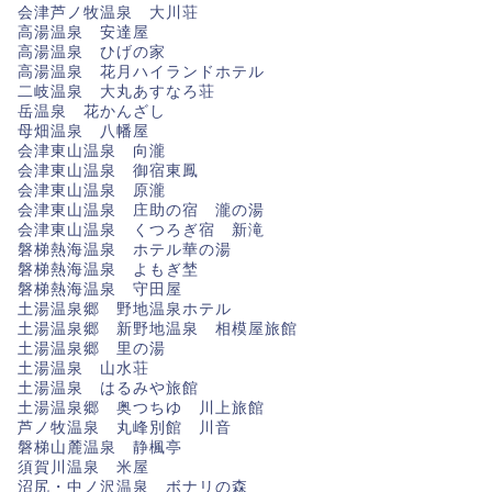
会津芦ノ牧温泉 大川荘
高湯温泉 安達屋
高湯温泉 ひげの家
高湯温泉 花月ハイランドホテル
二岐温泉 大丸あすなろ荘
岳温泉 花かんざし
母畑温泉 八幡屋
会津東山温泉 向瀧
会津東山温泉 御宿東鳳
会津東山温泉 原瀧
会津東山温泉 庄助の宿 瀧の湯
会津東山温泉 くつろぎ宿 新滝
磐梯熱海温泉 ホテル華の湯
磐梯熱海温泉 よもぎ埜
磐梯熱海温泉 守田屋
土湯温泉郷 野地温泉ホテル
土湯温泉郷 新野地温泉 相模屋旅館
土湯温泉郷 里の湯
土湯温泉 山水荘
土湯温泉 はるみや旅館
土湯温泉郷 奥つちゆ 川上旅館
芦ノ牧温泉 丸峰別館 川音
磐梯山麓温泉 静楓亭
須賀川温泉 米屋
沼尻・中ノ沢温泉 ボナリの森