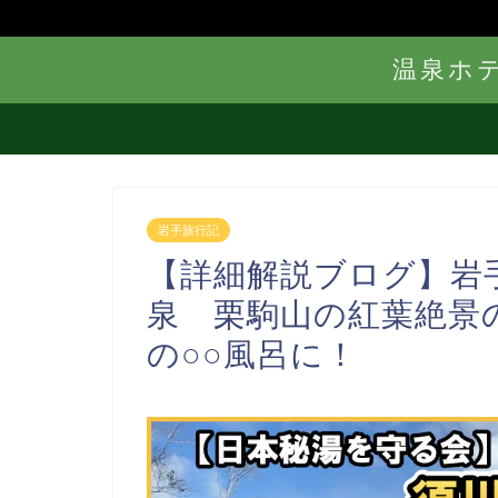
温泉ホ
岩手旅行記
【詳細解説ブログ】岩
泉 栗駒山の紅葉絶景
の○○風呂に！