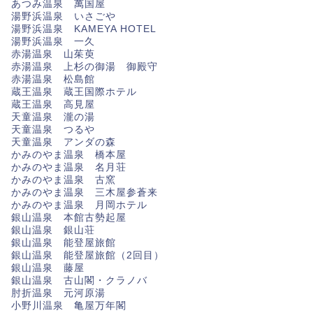
あつみ温泉 萬国屋
湯野浜温泉 いさごや
湯野浜温泉 KAMEYA HOTEL
湯野浜温泉 一久
赤湯温泉 山茱萸
赤湯温泉 上杉の御湯 御殿守
赤湯温泉 松島館
蔵王温泉 蔵王国際ホテル
蔵王温泉 高見屋
天童温泉 瀧の湯
天童温泉 つるや
天童温泉 アンダの森
かみのやま温泉 橋本屋
かみのやま温泉 名月荘
かみのやま温泉 古窯
かみのやま温泉 三木屋参蒼来
かみのやま温泉 月岡ホテル
銀山温泉 本館古勢起屋
銀山温泉 銀山荘
銀山温泉 能登屋旅館
銀山温泉 能登屋旅館（2回目）
銀山温泉 藤屋
銀山温泉 古山閣・クラノバ
肘折温泉 元河原湯
小野川温泉 亀屋万年閣