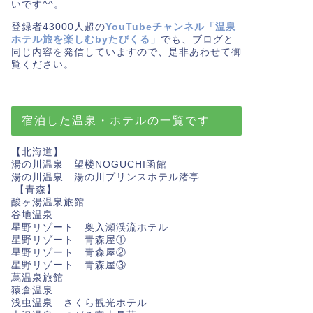
いです^^。
登録者43000人超の
YouTubeチャンネル「温泉
ホテル旅を楽しむbyたびくる」
でも、ブログと
同じ内容を発信していますので、是非あわせて御
覧ください。
宿泊した温泉・ホテルの一覧です
【北海道】
湯の川温泉 望楼NOGUCHI函館
湯の川温泉 湯の川プリンスホテル渚亭
【青森】
酸ヶ湯温泉旅館
谷地温泉
星野リゾート 奥入瀬渓流ホテル
星野リゾート 青森屋①
星野リゾート 青森屋②
星野リゾート 青森屋③
蔦温泉旅館
猿倉温泉
浅虫温泉 さくら観光ホテル