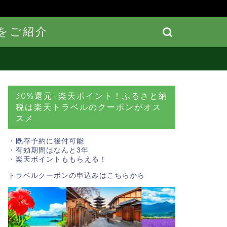
をご紹介
30%還元+楽天ポイント！ふるさと納
税は楽天トラベルのクーポンがオス
スメ
・既存予約に後付可能
・有効期間はなんと3年
・楽天ポイントももらえる！
トラベルクーポンの申込みはこちら
から