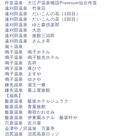
作並温泉 大江戸温泉物語Premium仙台作並
遠刈田温泉 竹泉荘
遠刈田温泉 だいこんの花（1回目）
遠刈田温泉 だいこんの花（2回目）
遠刈田温泉 ゆと森倶楽部
遠刈田温泉 大忠
遠刈田温泉 旅館三治郎
遠刈田温泉 さんさ亭
峩々温泉
鳴子温泉 鳴子ホテル
鳴子温泉 鳴子観光ホテル
鳴子温泉 吉祥
鳴子温泉 琢ひで
鳴子温泉 ますや
鳴子温泉 ゆさや
鎌先温泉 湯主一條
鎌先温泉 最上屋旅館
【福島】
飯坂温泉 飯坂ホテルジュラク
飯坂温泉 青葉旅館
飯坂温泉 御宿かわせみ
飯坂温泉 伊東園ホテル 飯坂叶や
穴原温泉 吉川屋
会津中ノ沢温泉 万葉亭
沼尻温泉 沼尻高原ロッジ