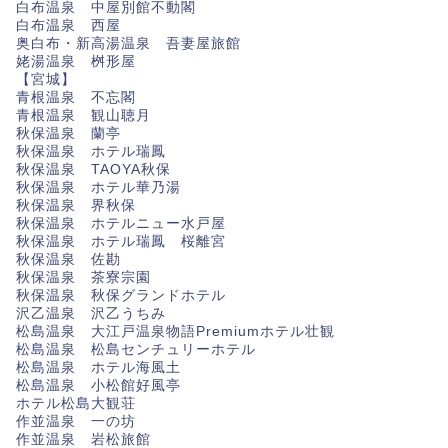
白布温泉 中屋別館不動閣
白布温泉 西屋
奥白布・新高湯温泉 吾妻屋旅館
姥湯温泉 桝形屋
【宮城】
青根温泉 不忘閣
青根温泉 観山聴月
秋保温泉 蘭亭
秋保温泉 ホテル瑞鳳
秋保温泉 TAOYA秋保
秋保温泉 ホテル華乃湯
秋保温泉 界秋保
秋保温泉 ホテルニュー水戸屋
秋保温泉 ホテル瑞鳳 桜離宮
秋保温泉 佐勘
秋保温泉 茶寮宗園
秋保温泉 秋保グランドホテル
沢乙温泉 沢乙うちみ
松島温泉 大江戸温泉物語Premiumホテル壮観
松島温泉 松島センチュリーホテル
松島温泉 ホテル海風土
松島温泉 小松館好風亭
ホテル松島大観荘
作並温泉 一の坊
作並温泉 岩松旅館