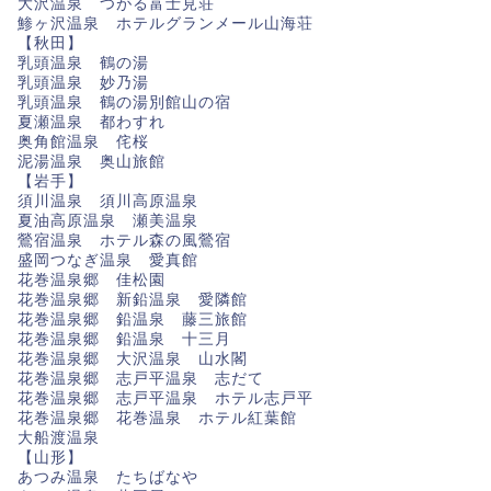
大沢温泉 つがる富士見荘
鯵ヶ沢温泉 ホテルグランメール山海荘
【秋田】
乳頭温泉 鶴の湯
乳頭温泉 妙乃湯
乳頭温泉 鶴の湯別館山の宿
夏瀬温泉 都わすれ
奥角館温泉 侘桜
泥湯温泉 奥山旅館
【岩手】
須川温泉 須川高原温泉
夏油高原温泉 瀬美温泉
鶯宿温泉 ホテル森の風鶯宿
盛岡つなぎ温泉 愛真館
花巻温泉郷 佳松園
花巻温泉郷 新鉛温泉 愛隣館
花巻温泉郷 鉛温泉 藤三旅館
花巻温泉郷 鉛温泉 十三月
花巻温泉郷 大沢温泉 山水閣
花巻温泉郷 志戸平温泉 志だて
花巻温泉郷 志戸平温泉 ホテル志戸平
花巻温泉郷 花巻温泉 ホテル紅葉館
大船渡温泉
【山形】
あつみ温泉 たちばなや