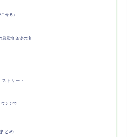
でこせる」
の風景地 釜淵の滝
RIストリート
ラウンジで
まとめ