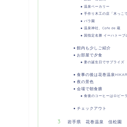
温泉ベーカリー
手作り木工の店「木っこ
バラ園
温泉神社、Cafe de 蔵
国指定名勝 イーハトーブ
館内も少しご紹介
お部屋で夕食
妻の誕生日でサプライズ
食事の後は花巻温泉HIKA
夜の景色
会場で朝食膳
食後のコーヒーはロビー
チェックアウト
岩手県 花巻温泉 佳松園 