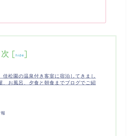
目次
[
]
hide
 佳松園の温泉付き客室に宿泊してきまし
屋、お風呂、夕食と朝食までブログでご紹
情報