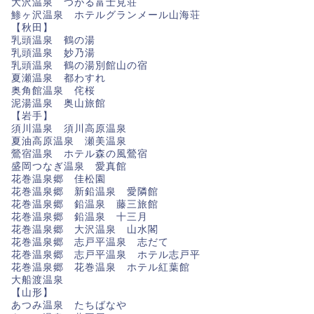
大沢温泉 つがる富士見荘
鯵ヶ沢温泉 ホテルグランメール山海荘
【秋田】
乳頭温泉 鶴の湯
乳頭温泉 妙乃湯
乳頭温泉 鶴の湯別館山の宿
夏瀬温泉 都わすれ
奥角館温泉 侘桜
泥湯温泉 奥山旅館
【岩手】
須川温泉 須川高原温泉
夏油高原温泉 瀬美温泉
鶯宿温泉 ホテル森の風鶯宿
盛岡つなぎ温泉 愛真館
花巻温泉郷 佳松園
花巻温泉郷 新鉛温泉 愛隣館
花巻温泉郷 鉛温泉 藤三旅館
花巻温泉郷 鉛温泉 十三月
花巻温泉郷 大沢温泉 山水閣
花巻温泉郷 志戸平温泉 志だて
花巻温泉郷 志戸平温泉 ホテル志戸平
花巻温泉郷 花巻温泉 ホテル紅葉館
大船渡温泉
【山形】
あつみ温泉 たちばなや