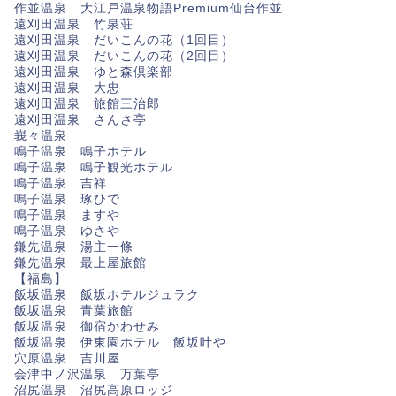
作並温泉 大江戸温泉物語Premium仙台作並
遠刈田温泉 竹泉荘
遠刈田温泉 だいこんの花（1回目）
遠刈田温泉 だいこんの花（2回目）
遠刈田温泉 ゆと森倶楽部
遠刈田温泉 大忠
遠刈田温泉 旅館三治郎
遠刈田温泉 さんさ亭
峩々温泉
鳴子温泉 鳴子ホテル
鳴子温泉 鳴子観光ホテル
鳴子温泉 吉祥
鳴子温泉 琢ひで
鳴子温泉 ますや
鳴子温泉 ゆさや
鎌先温泉 湯主一條
鎌先温泉 最上屋旅館
【福島】
飯坂温泉 飯坂ホテルジュラク
飯坂温泉 青葉旅館
飯坂温泉 御宿かわせみ
飯坂温泉 伊東園ホテル 飯坂叶や
穴原温泉 吉川屋
会津中ノ沢温泉 万葉亭
沼尻温泉 沼尻高原ロッジ