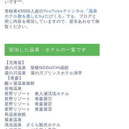
いです^^。
登録者43000人超の
YouTubeチャンネル「温泉
ホテル旅を楽しむbyたびくる」
でも、ブログと
同じ内容を発信していますので、是非あわせて御
覧ください。
宿泊した温泉・ホテルの一覧です
【北海道】
湯の川温泉 望楼NOGUCHI函館
湯の川温泉 湯の川プリンスホテル渚亭
【青森】
酸ヶ湯温泉旅館
谷地温泉
星野リゾート 奥入瀬渓流ホテル
星野リゾート 青森屋①
星野リゾート 青森屋②
星野リゾート 青森屋③
蔦温泉旅館
猿倉温泉
浅虫温泉 さくら観光ホテル