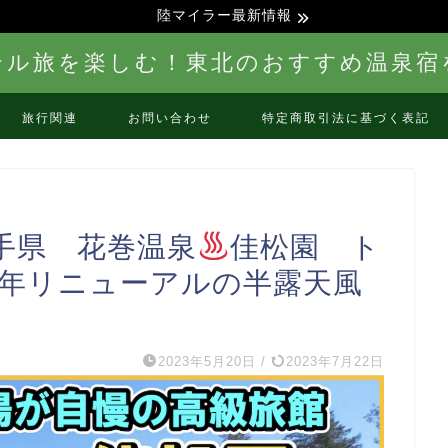
陸マイラー最新情報
テル旅を楽しむ！東北のおすすめ温泉宿
旅行関連
お問い合わせ
特定商取引法に基づく表記
手県 花巻温泉
佳松園 ト
2年リニューアルの半露天風
2023年5月20日
/
2023年7月22日