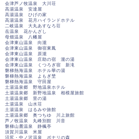
会津芦ノ牧温泉 大川荘
高湯温泉 安達屋
高湯温泉 ひげの家
高湯温泉 花月ハイランドホテル
二岐温泉 大丸あすなろ荘
岳温泉 花かんざし
母畑温泉 八幡屋
会津東山温泉 向瀧
会津東山温泉 御宿東鳳
会津東山温泉 原瀧
会津東山温泉 庄助の宿 瀧の湯
会津東山温泉 くつろぎ宿 新滝
磐梯熱海温泉 ホテル華の湯
磐梯熱海温泉 よもぎ埜
磐梯熱海温泉 守田屋
土湯温泉郷 野地温泉ホテル
土湯温泉郷 新野地温泉 相模屋旅館
土湯温泉郷 里の湯
土湯温泉 山水荘
土湯温泉 はるみや旅館
土湯温泉郷 奥つちゆ 川上旅館
芦ノ牧温泉 丸峰別館 川音
磐梯山麓温泉 静楓亭
須賀川温泉 米屋
沼尻・中ノ沢温泉 ボナリの森