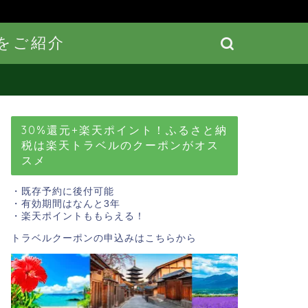
をご紹介
30%還元+楽天ポイント！ふるさと納
税は楽天トラベルのクーポンがオス
スメ
・既存予約に後付可能
・有効期間はなんと3年
・楽天ポイントももらえる！
トラベルクーポンの申込みはこちら
から