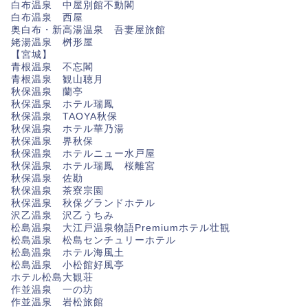
白布温泉 中屋別館不動閣
白布温泉 西屋
奥白布・新高湯温泉 吾妻屋旅館
姥湯温泉 桝形屋
【宮城】
青根温泉 不忘閣
青根温泉 観山聴月
秋保温泉 蘭亭
秋保温泉 ホテル瑞鳳
秋保温泉 TAOYA秋保
秋保温泉 ホテル華乃湯
秋保温泉 界秋保
秋保温泉 ホテルニュー水戸屋
秋保温泉 ホテル瑞鳳 桜離宮
秋保温泉 佐勘
秋保温泉 茶寮宗園
秋保温泉 秋保グランドホテル
沢乙温泉 沢乙うちみ
松島温泉 大江戸温泉物語Premiumホテル壮観
松島温泉 松島センチュリーホテル
松島温泉 ホテル海風土
松島温泉 小松館好風亭
ホテル松島大観荘
作並温泉 一の坊
作並温泉 岩松旅館