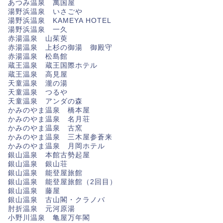
あつみ温泉 萬国屋
湯野浜温泉 いさごや
湯野浜温泉 KAMEYA HOTEL
湯野浜温泉 一久
赤湯温泉 山茱萸
赤湯温泉 上杉の御湯 御殿守
赤湯温泉 松島館
蔵王温泉 蔵王国際ホテル
蔵王温泉 高見屋
天童温泉 瀧の湯
天童温泉 つるや
天童温泉 アンダの森
かみのやま温泉 橋本屋
かみのやま温泉 名月荘
かみのやま温泉 古窯
かみのやま温泉 三木屋参蒼来
かみのやま温泉 月岡ホテル
銀山温泉 本館古勢起屋
銀山温泉 銀山荘
銀山温泉 能登屋旅館
銀山温泉 能登屋旅館（2回目）
銀山温泉 藤屋
銀山温泉 古山閣・クラノバ
肘折温泉 元河原湯
小野川温泉 亀屋万年閣