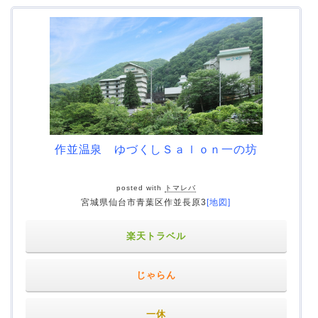
作並温泉 ゆづくしＳａｌｏｎ一の坊
posted with
トマレバ
宮城県仙台市青葉区作並長原3
[地図]
楽天トラベル
じゃらん
一休