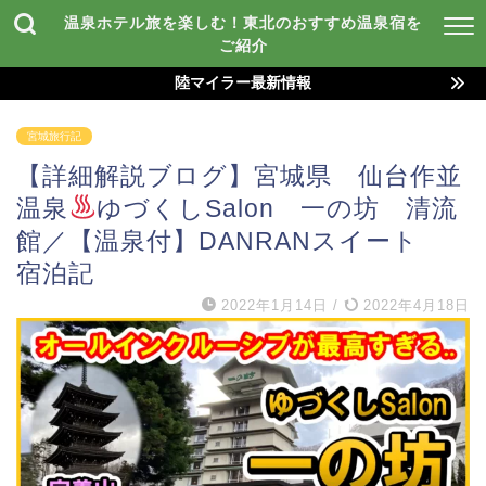
温泉ホテル旅を楽しむ！東北のおすすめ温泉宿を
ご紹介
陸マイラー最新情報
宮城旅行記
【詳細解説ブログ】宮城県 仙台作並
温泉
ゆづくしSalon 一の坊 清流
館／【温泉付】DANRANスイート
宿泊記
2022年1月14日
/
2022年4月18日