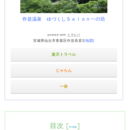
作並温泉 ゆづくしＳａｌｏｎ一の坊
posted with
トマレバ
宮城県仙台市青葉区作並長原3
[地図]
楽天トラベル
じゃらん
一休
目次
[
]
hide