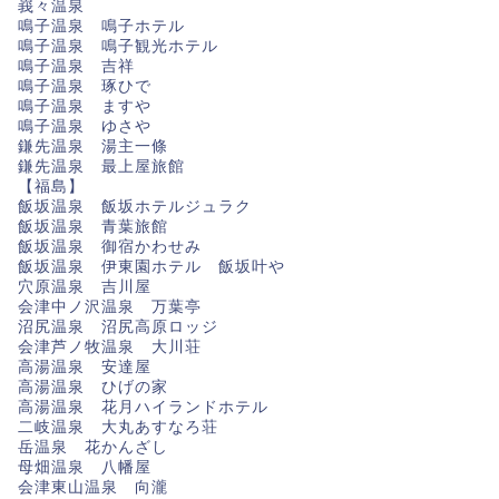
峩々温泉
鳴子温泉 鳴子ホテル
鳴子温泉 鳴子観光ホテル
鳴子温泉 吉祥
鳴子温泉 琢ひで
鳴子温泉 ますや
鳴子温泉 ゆさや
鎌先温泉 湯主一條
鎌先温泉 最上屋旅館
【福島】
飯坂温泉 飯坂ホテルジュラク
飯坂温泉 青葉旅館
飯坂温泉 御宿かわせみ
飯坂温泉 伊東園ホテル 飯坂叶や
穴原温泉 吉川屋
会津中ノ沢温泉 万葉亭
沼尻温泉 沼尻高原ロッジ
会津芦ノ牧温泉 大川荘
高湯温泉 安達屋
高湯温泉 ひげの家
高湯温泉 花月ハイランドホテル
二岐温泉 大丸あすなろ荘
岳温泉 花かんざし
母畑温泉 八幡屋
会津東山温泉 向瀧