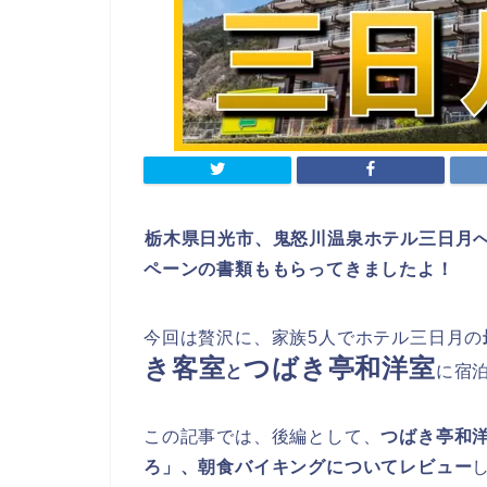
栃木県日光市、鬼怒川温泉ホテル三日月へ
ペーンの書類ももらってきましたよ！
今回は贅沢に、家族5人でホテル三日月の
き客室
つばき
亭和洋室
と
に宿
この記事では、後編として、
つばき亭和
ろ」、朝食バイキングについてレビュー