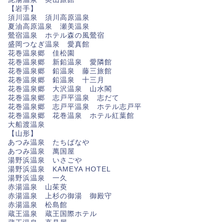
【岩手】
須川温泉 須川高原温泉
夏油高原温泉 瀬美温泉
鶯宿温泉 ホテル森の風鶯宿
盛岡つなぎ温泉 愛真館
花巻温泉郷 佳松園
花巻温泉郷 新鉛温泉 愛隣館
花巻温泉郷 鉛温泉 藤三旅館
花巻温泉郷 鉛温泉 十三月
花巻温泉郷 大沢温泉 山水閣
花巻温泉郷 志戸平温泉 志だて
花巻温泉郷 志戸平温泉 ホテル志戸平
花巻温泉郷 花巻温泉 ホテル紅葉館
大船渡温泉
【山形】
あつみ温泉 たちばなや
あつみ温泉 萬国屋
湯野浜温泉 いさごや
湯野浜温泉 KAMEYA HOTEL
湯野浜温泉 一久
赤湯温泉 山茱萸
赤湯温泉 上杉の御湯 御殿守
赤湯温泉 松島館
蔵王温泉 蔵王国際ホテル