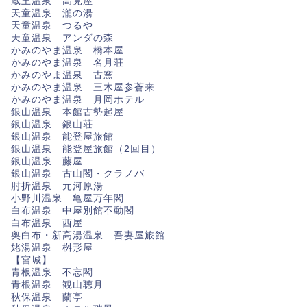
蔵王温泉 高見屋
天童温泉 瀧の湯
天童温泉 つるや
天童温泉 アンダの森
かみのやま温泉 橋本屋
かみのやま温泉 名月荘
かみのやま温泉 古窯
かみのやま温泉 三木屋参蒼来
かみのやま温泉 月岡ホテル
銀山温泉 本館古勢起屋
銀山温泉 銀山荘
銀山温泉 能登屋旅館
銀山温泉 能登屋旅館（2回目）
銀山温泉 藤屋
銀山温泉 古山閣・クラノバ
肘折温泉 元河原湯
小野川温泉 亀屋万年閣
白布温泉 中屋別館不動閣
白布温泉 西屋
奥白布・新高湯温泉 吾妻屋旅館
姥湯温泉 桝形屋
【宮城】
青根温泉 不忘閣
青根温泉 観山聴月
秋保温泉 蘭亭