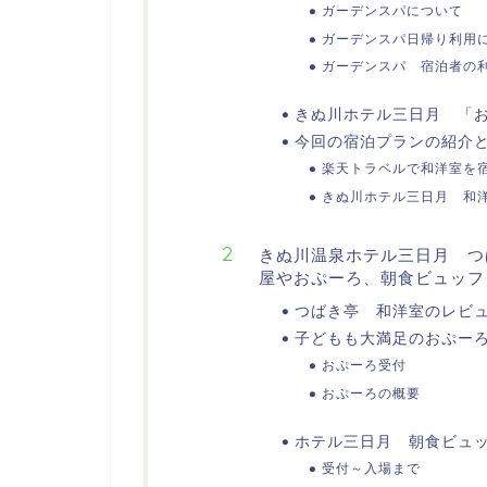
ガーデンスパについて
ガーデンスパ日帰り利用
ガーデンスパ 宿泊者の
きぬ川ホテル三日月 「
今回の宿泊プランの紹介
楽天トラベルで和洋室を
きぬ川ホテル三日月 和
きぬ川温泉ホテル三日月 つ
屋やおぷーろ、朝食ビュッフ
つばき亭 和洋室のレビ
子どもも大満足のおぷー
おぷーろ受付
おぷーろの概要
ホテル三日月 朝食ビュ
受付～入場まで