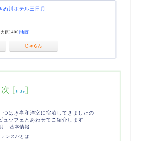
きぬ川ホテル三日月
大原1400
[地図]
じゃらん
目次
[
]
hide
 つばき亭和洋室に宿泊してきましたの
ビュッフェとあわせてご紹介します
月 基本情報
ーデンスパとは