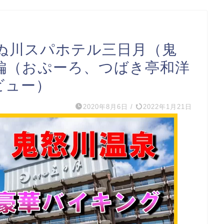
ぬ川スパホテル三日月（鬼
編（おぷーろ、つばき亭和洋
ビュー）
2020年8月6日
/
2022年1月21日