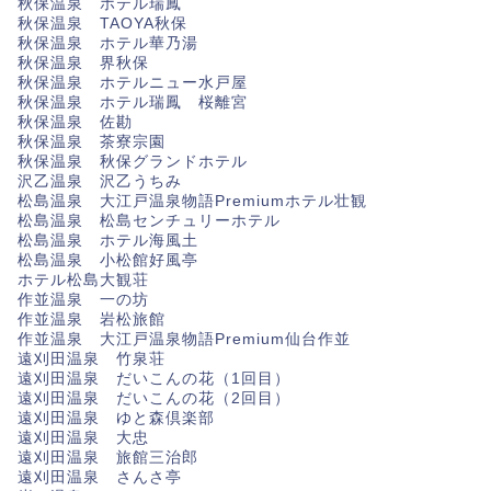
秋保温泉 ホテル瑞鳳
秋保温泉 TAOYA秋保
秋保温泉 ホテル華乃湯
秋保温泉 界秋保
秋保温泉 ホテルニュー水戸屋
秋保温泉 ホテル瑞鳳 桜離宮
秋保温泉 佐勘
秋保温泉 茶寮宗園
秋保温泉 秋保グランドホテル
沢乙温泉 沢乙うちみ
松島温泉 大江戸温泉物語Premiumホテル壮観
松島温泉 松島センチュリーホテル
松島温泉 ホテル海風土
松島温泉 小松館好風亭
ホテル松島大観荘
作並温泉 一の坊
作並温泉 岩松旅館
作並温泉 大江戸温泉物語Premium仙台作並
遠刈田温泉 竹泉荘
遠刈田温泉 だいこんの花（1回目）
遠刈田温泉 だいこんの花（2回目）
遠刈田温泉 ゆと森倶楽部
遠刈田温泉 大忠
遠刈田温泉 旅館三治郎
遠刈田温泉 さんさ亭