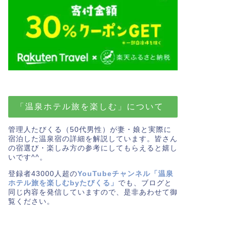
「温泉ホテル旅を楽しむ」について
管理人たびくる（50代男性）が妻・娘と実際に
宿泊した温泉宿の詳細を解説しています。皆さん
の宿選び・楽しみ方の参考にしてもらえると嬉し
いです^^。
登録者43000人超の
YouTubeチャンネル「温泉
ホテル旅を楽しむbyたびくる」
でも、ブログと
同じ内容を発信していますので、是非あわせて御
覧ください。