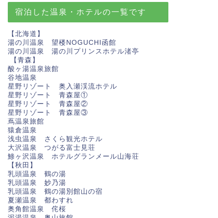
宿泊した温泉・ホテルの一覧です
【北海道】
湯の川温泉 望楼NOGUCHI函館
湯の川温泉 湯の川プリンスホテル渚亭
【青森】
酸ヶ湯温泉旅館
谷地温泉
星野リゾート 奥入瀬渓流ホテル
星野リゾート 青森屋①
星野リゾート 青森屋②
星野リゾート 青森屋③
蔦温泉旅館
猿倉温泉
浅虫温泉 さくら観光ホテル
大沢温泉 つがる富士見荘
鯵ヶ沢温泉 ホテルグランメール山海荘
【秋田】
乳頭温泉 鶴の湯
乳頭温泉 妙乃湯
乳頭温泉 鶴の湯別館山の宿
夏瀬温泉 都わすれ
奥角館温泉 侘桜
泥湯温泉 奥山旅館