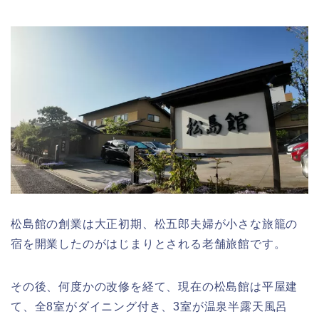
松島館の創業は大正初期、松五郎夫婦が小さな旅籠の
宿を開業したのがはじまりとされる老舗旅館です。
その後、何度かの改修を経て、現在の松島館は平屋建
て、全8室がダイニング付き、3室が温泉半露天風呂