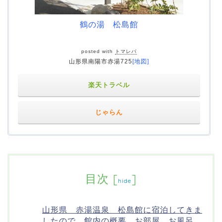
鶴の湯 松島館
posted with
トマレバ
山形県南陽市赤湯725
[地図]
楽天トラベル
じゃらん
目次
[
]
hide
山形県 赤湯温泉 松島館に宿泊してきま
したので、館内の概要、お部屋、お風呂、