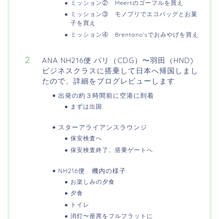
ミッション② Meertのゴーフルを買え
ミッション③ モノプリでエコバッグとお菓
子を買え
ミッション④ Brentano’sでおみやげを買え
ANA NH216便 パリ（CDG）〜羽田（HND)
ビジネスクラスに搭乗して日本へ帰国しまし
たので、詳細をブログレビューします
出発の約３時間前に空港に到着
まずは出国
スターアライアンスラウンジ
保安検査へ
保安検査終了、搭乗ゲートへ
NH216便 機内の様子
お楽しみの夕食
夕食
トイレ
消灯〜座席をフルフラットに