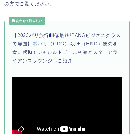
の方でご覧ください。
あわせて読みたい
【2023パリ旅行
⑥最終話ANAビジネスクラス
で帰国】
パリ（CDG）-羽田（HND）便の和
食に感動！シャルルドゴール空港とスターアラ
イアンスラウンジもご紹介