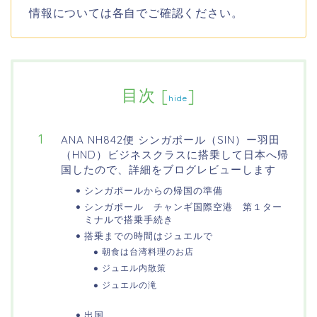
情報については各自でご確認ください。
目次
[
]
hide
ANA NH842便 シンガポール（SIN）ー羽田
（HND）ビジネスクラスに搭乗して日本へ帰
国したので、詳細をブログレビューします
シンガポールからの帰国の準備
シンガポール チャンギ国際空港 第１ター
ミナルで搭乗手続き
搭乗までの時間はジュエルで
朝食は台湾料理のお店
ジュエル内散策
ジュエルの滝
出国