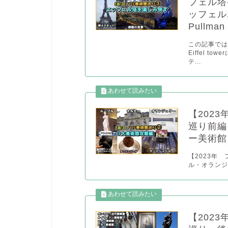
フェル塔
ッフェル
Pullman 
この記事で
Eiffel 
テ...
【202
巡り前編
ー美術館
【2023年
ル・オランジ
【202