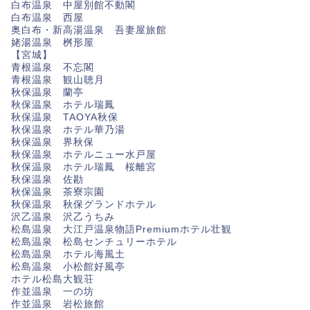
白布温泉 中屋別館不動閣
白布温泉 西屋
奥白布・新高湯温泉 吾妻屋旅館
姥湯温泉 桝形屋
【宮城】
青根温泉 不忘閣
青根温泉 観山聴月
秋保温泉 蘭亭
秋保温泉 ホテル瑞鳳
秋保温泉 TAOYA秋保
秋保温泉 ホテル華乃湯
秋保温泉 界秋保
秋保温泉 ホテルニュー水戸屋
秋保温泉 ホテル瑞鳳 桜離宮
秋保温泉 佐勘
秋保温泉 茶寮宗園
秋保温泉 秋保グランドホテル
沢乙温泉 沢乙うちみ
松島温泉 大江戸温泉物語Premiumホテル壮観
松島温泉 松島センチュリーホテル
松島温泉 ホテル海風土
松島温泉 小松館好風亭
ホテル松島大観荘
作並温泉 一の坊
作並温泉 岩松旅館