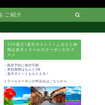
をご紹介
30%還元+楽天ポイント！ふるさと納
税は楽天トラベルのクーポンがオス
スメ
・既存予約に後付可能
・有効期間はなんと3年
・楽天ポイントももらえる！
トラベルクーポンの申込みはこちら
から