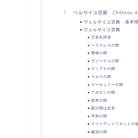
ベルサイユ宮殿 Château de V
ヴェルサイユ宮殿 基本
ヴェルサイユ宮殿
王室礼拝堂
ヘラクレスの間
豊穣の間
ヴィーナスの間
ディアナの間
マルスの間
マーキュリーの間
アポロンの間
戦争の間
鏡の間は必見
平和の間
マリーアントワネットの
戴冠の間