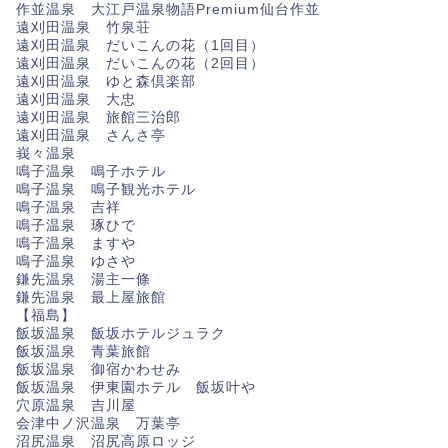
作並温泉 大江戸温泉物語Premium仙台作並
遠刈田温泉 竹泉荘
遠刈田温泉 だいこんの花（1回目）
遠刈田温泉 だいこんの花（2回目）
遠刈田温泉 ゆと森倶楽部
遠刈田温泉 大忠
遠刈田温泉 旅館三治郎
遠刈田温泉 さんさ亭
峩々温泉
鳴子温泉 鳴子ホテル
鳴子温泉 鳴子観光ホテル
鳴子温泉 吉祥
鳴子温泉 琢ひで
鳴子温泉 ますや
鳴子温泉 ゆさや
鎌先温泉 湯主一條
鎌先温泉 最上屋旅館
【福島】
飯坂温泉 飯坂ホテルジュラク
飯坂温泉 青葉旅館
飯坂温泉 御宿かわせみ
飯坂温泉 伊東園ホテル 飯坂叶や
穴原温泉 吉川屋
会津中ノ沢温泉 万葉亭
沼尻温泉 沼尻高原ロッジ