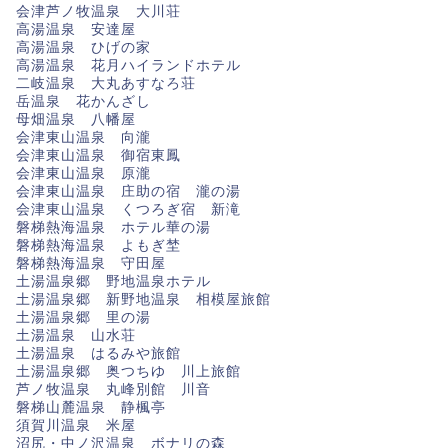
会津芦ノ牧温泉 大川荘
高湯温泉 安達屋
高湯温泉 ひげの家
高湯温泉 花月ハイランドホテル
二岐温泉 大丸あすなろ荘
岳温泉 花かんざし
母畑温泉 八幡屋
会津東山温泉 向瀧
会津東山温泉 御宿東鳳
会津東山温泉 原瀧
会津東山温泉 庄助の宿 瀧の湯
会津東山温泉 くつろぎ宿 新滝
磐梯熱海温泉 ホテル華の湯
磐梯熱海温泉 よもぎ埜
磐梯熱海温泉 守田屋
土湯温泉郷 野地温泉ホテル
土湯温泉郷 新野地温泉 相模屋旅館
土湯温泉郷 里の湯
土湯温泉 山水荘
土湯温泉 はるみや旅館
土湯温泉郷 奥つちゆ 川上旅館
芦ノ牧温泉 丸峰別館 川音
磐梯山麓温泉 静楓亭
須賀川温泉 米屋
沼尻・中ノ沢温泉 ボナリの森