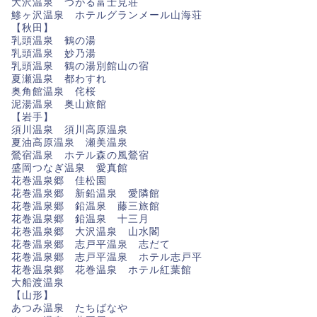
大沢温泉 つがる富士見荘
鯵ヶ沢温泉 ホテルグランメール山海荘
【秋田】
乳頭温泉 鶴の湯
乳頭温泉 妙乃湯
乳頭温泉 鶴の湯別館山の宿
夏瀬温泉 都わすれ
奥角館温泉 侘桜
泥湯温泉 奥山旅館
【岩手】
須川温泉 須川高原温泉
夏油高原温泉 瀬美温泉
鶯宿温泉 ホテル森の風鶯宿
盛岡つなぎ温泉 愛真館
花巻温泉郷 佳松園
花巻温泉郷 新鉛温泉 愛隣館
花巻温泉郷 鉛温泉 藤三旅館
花巻温泉郷 鉛温泉 十三月
花巻温泉郷 大沢温泉 山水閣
花巻温泉郷 志戸平温泉 志だて
花巻温泉郷 志戸平温泉 ホテル志戸平
花巻温泉郷 花巻温泉 ホテル紅葉館
大船渡温泉
【山形】
あつみ温泉 たちばなや