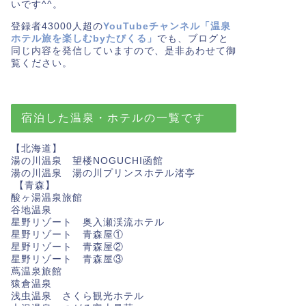
いです^^。
登録者43000人超の
YouTubeチャンネル「温泉
ホテル旅を楽しむbyたびくる」
でも、ブログと
同じ内容を発信していますので、是非あわせて御
覧ください。
宿泊した温泉・ホテルの一覧です
【北海道】
湯の川温泉 望楼NOGUCHI函館
湯の川温泉 湯の川プリンスホテル渚亭
【青森】
酸ヶ湯温泉旅館
谷地温泉
星野リゾート 奥入瀬渓流ホテル
星野リゾート 青森屋①
星野リゾート 青森屋②
星野リゾート 青森屋③
蔦温泉旅館
猿倉温泉
浅虫温泉 さくら観光ホテル