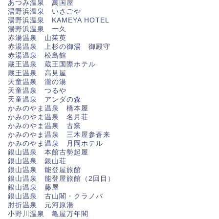
あつみ温泉 萬国屋
湯野浜温泉 いさごや
湯野浜温泉 KAMEYA HOTEL
湯野浜温泉 一久
赤湯温泉 山茱萸
赤湯温泉 上杉の御湯 御殿守
赤湯温泉 松島館
蔵王温泉 蔵王国際ホテル
蔵王温泉 高見屋
天童温泉 瀧の湯
天童温泉 つるや
天童温泉 アンダの森
かみのやま温泉 橋本屋
かみのやま温泉 名月荘
かみのやま温泉 古窯
かみのやま温泉 三木屋参蒼来
かみのやま温泉 月岡ホテル
銀山温泉 本館古勢起屋
銀山温泉 銀山荘
銀山温泉 能登屋旅館
銀山温泉 能登屋旅館（2回目）
銀山温泉 藤屋
銀山温泉 古山閣・クラノバ
肘折温泉 元河原湯
小野川温泉 亀屋万年閣