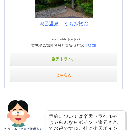
沢乙温泉 うちみ旅館
posted with
トマレバ
宮城県宮城郡利府町菅谷明神沢1
[地図]
楽天トラベル
じゃらん
予約については楽天トラベルや
じゃらんならポイント還元され
てお得ですね。特に楽天ポイン
たびくる（ブログ管理人）