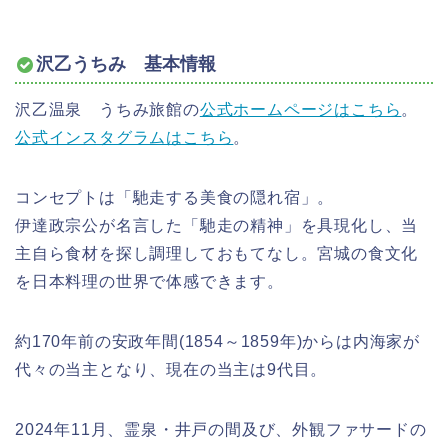
沢乙うちみ 基本情報
沢乙温泉 うちみ旅館の
公式ホームページはこちら
。
公式インスタグラムはこちら
。
コンセプトは「馳走する美食の隠れ宿」。
伊達政宗公が名言した「馳走の精神」を具
現化し、当
主自ら食材を探し調理しておもてなし。宮城の食文化
を日本料理の世界で体感できます。
約170年前の安政年間(1854～1859年)からは内海家が
代々の当主となり、現在の当主は9代目。
2024年11月、霊泉・井戸の間及び、外観ファサードの