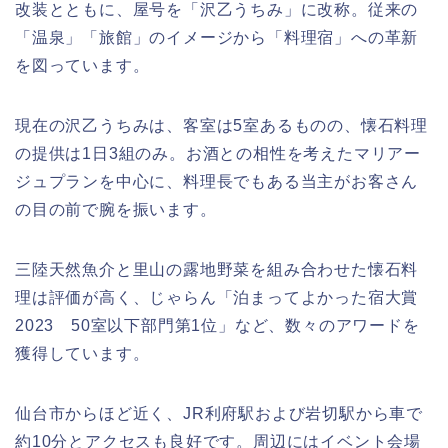
改装とともに、屋号を「沢乙うちみ」に改称。従来の
「温泉」「旅館」のイメージから「料理宿」への革新
を図っています。
現在の沢乙うちみは、客室は5室あるものの、懐石料理
の提供は1日3組のみ。お酒との相性を考えたマリアー
ジュプランを中心に、料理長でもある当主がお客さん
の目の前で腕を振います。
三陸天然魚介と里山の露地野菜を組み合わせた懐石料
理は評価が高く、じゃらん「泊まってよかった宿大賞
2023 50室以下部門第1位」など、数々のアワードを
獲得しています。
仙台市からほど近く、JR利府駅および岩切駅から車で
約10分とアクセスも良好です。周辺にはイベント会場