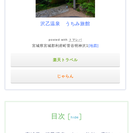
沢乙温泉 うちみ旅館
posted with
トマレバ
宮城県宮城郡利府町菅谷明神沢1
[地図]
楽天トラベル
じゃらん
目次
[
]
hide