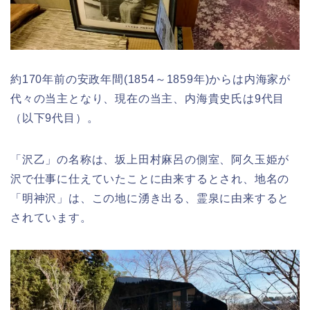
約170年前の安政年間(1854～1859年)からは内海家が
代々の当主となり、現在の当主、内海貴史氏は9代目
（以下9代目）。
「沢乙」の名称は、坂上田村麻呂の側室、阿久玉姫が
沢で仕事に仕えていたことに由来するとされ、地名の
「明神沢」は、この地に湧き出る、霊泉に由来すると
されています。