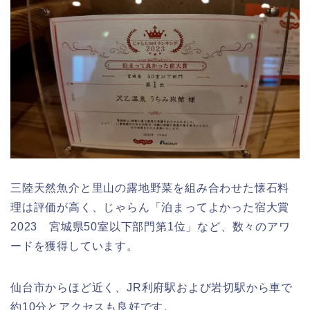
三陸天然魚介と里山の露地野菜を組み合わせた懐石料
理は評価が高く、じゃらん「泊まってよかった宿大賞
2023 宮城県50室以下部門第1位」など、数々のアワ
ードを獲得しています。
仙台市からほど近く、JR利府駅および岩切駅から車で
約10分とアクセスも良好です。