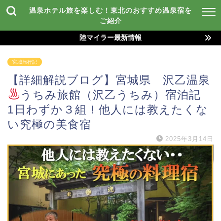
温泉ホテル旅を楽しむ！東北のおすすめ温泉宿を
ご紹介
陸マイラー最新情報
宮城旅行記
【詳細解説ブログ】宮城県 沢乙温泉
うちみ旅館（沢乙うちみ）宿泊記
1日わずか３組！他人には教えたくな
い究極の美食宿
2025年3月14日