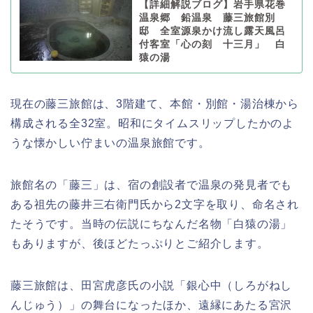
【詳細解説ブログ】岩手県花巻
温泉郷 鉛温泉 藤三旅館別
邸 全室源泉かけ流し露天風呂
付客室「心の刻 十三月」 白
猿の湯
現在の藤三旅館は、3階建て、本館・別館・湯治棟から
構成される全32室。昭和にタイムスリップしたかのよ
うな懐かしい佇まいの温泉旅館です。
旅館名の「藤三」は、宿の創設者で温泉の発見者でも
ある祖先の藤井三右衛門氏から2文字を取り、命名され
たそうです。当時の伝説にちなんだ名物「白猿の湯」
もありますが、後ほどたっぷりとご紹介します。
藤三旅館は、田宮虎彦氏の小説「銀心中（しろがねし
んじゅう）」の舞台になったほか、遠縁にあたる宮沢