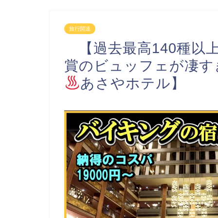
旅行関連
【過去最高140種以
賞のビュッフェが凄す
あさやホテル】