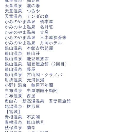
蔵王温泉 高見屋
天童温泉 瀧の湯
天童温泉 つるや
天童温泉 アンダの森
かみのやま温泉 橋本屋
かみのやま温泉 名月荘
かみのやま温泉 古窯
かみのやま温泉 三木屋参蒼来
かみのやま温泉 月岡ホテル
銀山温泉 本館古勢起屋
銀山温泉 銀山荘
銀山温泉 能登屋旅館
銀山温泉 能登屋旅館（2回目）
銀山温泉 藤屋
銀山温泉 古山閣・クラノバ
肘折温泉 元河原湯
小野川温泉 亀屋万年閣
白布温泉 中屋別館不動閣
白布温泉 西屋
奥白布・新高湯温泉 吾妻屋旅館
姥湯温泉 桝形屋
【宮城】
青根温泉 不忘閣
青根温泉 観山聴月
秋保温泉 蘭亭