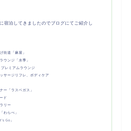
に宿泊してきましたのでブログにてご紹介し
やげ街道「麻屋」
ーラウンジ「水季」
 プレミアムラウンジ
マッサージリフレ、ボディケア
ーナー「ラスベガス」
ード
ラリー
ム「わらべ」
s Go」