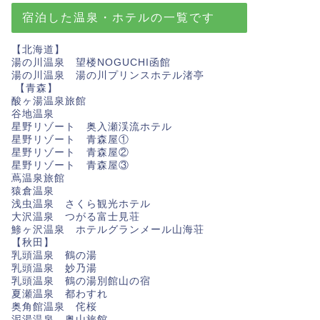
宿泊した温泉・ホテルの一覧です
【北海道】
湯の川温泉 望楼NOGUCHI函館
湯の川温泉 湯の川プリンスホテル渚亭
【青森】
酸ヶ湯温泉旅館
谷地温泉
星野リゾート 奥入瀬渓流ホテル
星野リゾート 青森屋①
星野リゾート 青森屋②
星野リゾート 青森屋③
蔦温泉旅館
猿倉温泉
浅虫温泉 さくら観光ホテル
大沢温泉 つがる富士見荘
鯵ヶ沢温泉 ホテルグランメール山海荘
【秋田】
乳頭温泉 鶴の湯
乳頭温泉 妙乃湯
乳頭温泉 鶴の湯別館山の宿
夏瀬温泉 都わすれ
奥角館温泉 侘桜
泥湯温泉 奥山旅館