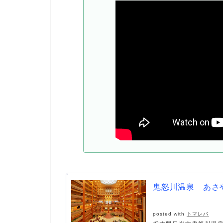
鬼怒川温泉 あさ
posted with
トマレバ