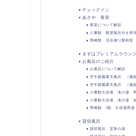
チェックイン
あさや 客室
客室について解説
八番館 眺望風呂付き和
秀峰館 渓谷側12畳和室
まずはプレミアムラウン
お風呂のご紹介
お風呂について解説
空中庭園露天風呂 （撮
空中庭園露天風呂 （撮
八番館大浴場 滝の湯 
八番館大浴場 滝の湯 
秀峰館 1階 大浴場男湯
貸切風呂
貸切風呂 宝珠の湯