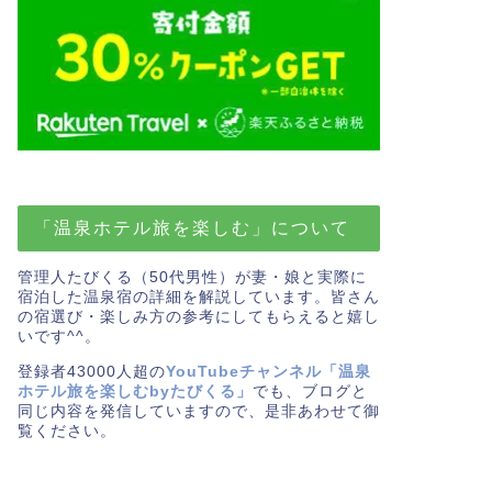
「温泉ホテル旅を楽しむ」について
管理人たびくる（50代男性）が妻・娘と実際に
宿泊した温泉宿の詳細を解説しています。皆さん
の宿選び・楽しみ方の参考にしてもらえると嬉し
いです^^。
登録者43000人超の
YouTubeチャンネル「温泉
ホテル旅を楽しむbyたびくる」
でも、ブログと
同じ内容を発信していますので、是非あわせて御
覧ください。