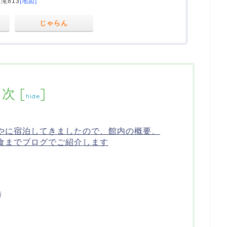
滝813
[地図]
じゃらん
目次
[
]
hide
やに宿泊してきましたので、館内の概要、
食までブログでご紹介します
所