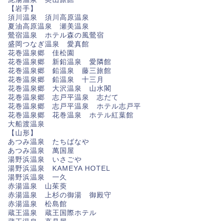
【岩手】
須川温泉 須川高原温泉
夏油高原温泉 瀬美温泉
鶯宿温泉 ホテル森の風鶯宿
盛岡つなぎ温泉 愛真館
花巻温泉郷 佳松園
花巻温泉郷 新鉛温泉 愛隣館
花巻温泉郷 鉛温泉 藤三旅館
花巻温泉郷 鉛温泉 十三月
花巻温泉郷 大沢温泉 山水閣
花巻温泉郷 志戸平温泉 志だて
花巻温泉郷 志戸平温泉 ホテル志戸平
花巻温泉郷 花巻温泉 ホテル紅葉館
大船渡温泉
【山形】
あつみ温泉 たちばなや
あつみ温泉 萬国屋
湯野浜温泉 いさごや
湯野浜温泉 KAMEYA HOTEL
湯野浜温泉 一久
赤湯温泉 山茱萸
赤湯温泉 上杉の御湯 御殿守
赤湯温泉 松島館
蔵王温泉 蔵王国際ホテル