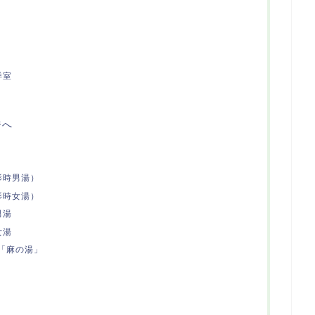
洋室
ジへ
影時男湯）
影時女湯）
男湯
女湯
「麻の湯」