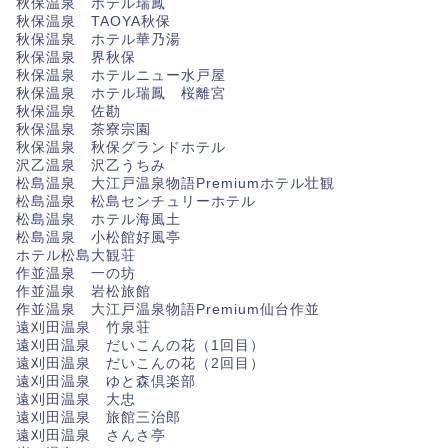
秋保温泉 ホテル瑞鳳
秋保温泉 TAOYA秋保
秋保温泉 ホテル華乃湯
秋保温泉 界秋保
秋保温泉 ホテルニュー水戸屋
秋保温泉 ホテル瑞鳳 桜離宮
秋保温泉 佐勘
秋保温泉 茶寮宗園
秋保温泉 秋保グランドホテル
沢乙温泉 沢乙うちみ
松島温泉 大江戸温泉物語Premiumホテル壮観
松島温泉 松島センチュリーホテル
松島温泉 ホテル海風土
松島温泉 小松館好風亭
ホテル松島大観荘
作並温泉 一の坊
作並温泉 岩松旅館
作並温泉 大江戸温泉物語Premium仙台作並
遠刈田温泉 竹泉荘
遠刈田温泉 だいこんの花（1回目）
遠刈田温泉 だいこんの花（2回目）
遠刈田温泉 ゆと森倶楽部
遠刈田温泉 大忠
遠刈田温泉 旅館三治郎
遠刈田温泉 さんさ亭