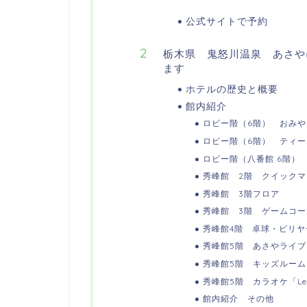
公式サイトで予約
栃木県 鬼怒川温泉 あさや
ます
ホテルの歴史と概要
館内紹介
ロビー階（6階） おみ
ロビー階（6階） ティ
ロビー階（八番館 6階）
秀峰館 2階 クイック
秀峰館 3階フロア
秀峰館 3階 ゲームコ
秀峰館4階 卓球・ビリヤ
秀峰館5階 あさやライブ
秀峰館5階 キッズルー
秀峰館5階 カラオケ「Let’
館内紹介 その他