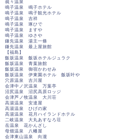
峩々温泉
鳴子温泉 鳴子ホテル
鳴子温泉 鳴子観光ホテル
鳴子温泉 吉祥
鳴子温泉 琢ひで
鳴子温泉 ますや
鳴子温泉 ゆさや
鎌先温泉 湯主一條
鎌先温泉 最上屋旅館
【福島】
飯坂温泉 飯坂ホテルジュラク
飯坂温泉 青葉旅館
飯坂温泉 御宿かわせみ
飯坂温泉 伊東園ホテル 飯坂叶や
穴原温泉 吉川屋
会津中ノ沢温泉 万葉亭
沼尻温泉 沼尻高原ロッジ
会津芦ノ牧温泉 大川荘
高湯温泉 安達屋
高湯温泉 ひげの家
高湯温泉 花月ハイランドホテル
二岐温泉 大丸あすなろ荘
岳温泉 花かんざし
母畑温泉 八幡屋
会津東山温泉 向瀧