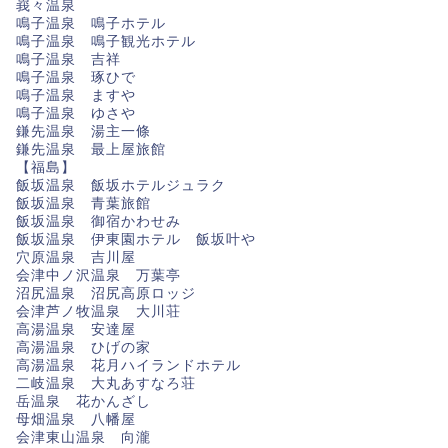
峩々温泉
鳴子温泉 鳴子ホテル
鳴子温泉 鳴子観光ホテル
鳴子温泉 吉祥
鳴子温泉 琢ひで
鳴子温泉 ますや
鳴子温泉 ゆさや
鎌先温泉 湯主一條
鎌先温泉 最上屋旅館
【福島】
飯坂温泉 飯坂ホテルジュラク
飯坂温泉 青葉旅館
飯坂温泉 御宿かわせみ
飯坂温泉 伊東園ホテル 飯坂叶や
穴原温泉 吉川屋
会津中ノ沢温泉 万葉亭
沼尻温泉 沼尻高原ロッジ
会津芦ノ牧温泉 大川荘
高湯温泉 安達屋
高湯温泉 ひげの家
高湯温泉 花月ハイランドホテル
二岐温泉 大丸あすなろ荘
岳温泉 花かんざし
母畑温泉 八幡屋
会津東山温泉 向瀧