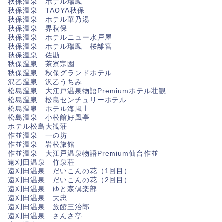
秋保温泉 ホテル瑞鳳
秋保温泉 TAOYA秋保
秋保温泉 ホテル華乃湯
秋保温泉 界秋保
秋保温泉 ホテルニュー水戸屋
秋保温泉 ホテル瑞鳳 桜離宮
秋保温泉 佐勘
秋保温泉 茶寮宗園
秋保温泉 秋保グランドホテル
沢乙温泉 沢乙うちみ
松島温泉 大江戸温泉物語Premiumホテル壮観
松島温泉 松島センチュリーホテル
松島温泉 ホテル海風土
松島温泉 小松館好風亭
ホテル松島大観荘
作並温泉 一の坊
作並温泉 岩松旅館
作並温泉 大江戸温泉物語Premium仙台作並
遠刈田温泉 竹泉荘
遠刈田温泉 だいこんの花（1回目）
遠刈田温泉 だいこんの花（2回目）
遠刈田温泉 ゆと森倶楽部
遠刈田温泉 大忠
遠刈田温泉 旅館三治郎
遠刈田温泉 さんさ亭