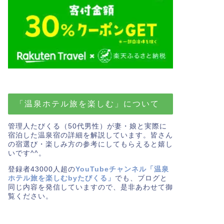
「温泉ホテル旅を楽しむ」について
管理人たびくる（50代男性）が妻・娘と実際に
宿泊した温泉宿の詳細を解説しています。皆さん
の宿選び・楽しみ方の参考にしてもらえると嬉し
いです^^。
登録者43000人超の
YouTubeチャンネル「温泉
ホテル旅を楽しむbyたびくる」
でも、ブログと
同じ内容を発信していますので、是非あわせて御
覧ください。