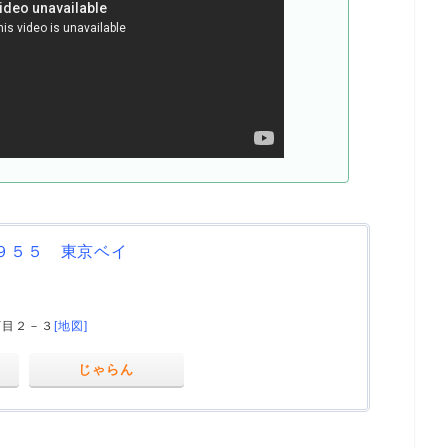
９５５ 東京ベイ
丁目２－３
[地図]
じゃらん