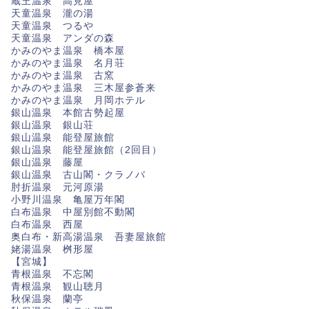
蔵王温泉 高見屋
天童温泉 瀧の湯
天童温泉 つるや
天童温泉 アンダの森
かみのやま温泉 橋本屋
かみのやま温泉 名月荘
かみのやま温泉 古窯
かみのやま温泉 三木屋参蒼来
かみのやま温泉 月岡ホテル
銀山温泉 本館古勢起屋
銀山温泉 銀山荘
銀山温泉 能登屋旅館
銀山温泉 能登屋旅館（2回目）
銀山温泉 藤屋
銀山温泉 古山閣・クラノバ
肘折温泉 元河原湯
小野川温泉 亀屋万年閣
白布温泉 中屋別館不動閣
白布温泉 西屋
奥白布・新高湯温泉 吾妻屋旅館
姥湯温泉 桝形屋
【宮城】
青根温泉 不忘閣
青根温泉 観山聴月
秋保温泉 蘭亭