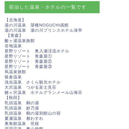
宿泊した温泉・ホテルの一覧です
【北海道】
湯の川温泉 望楼NOGUCHI函館
湯の川温泉 湯の川プリンスホテル渚亭
【青森】
酸ヶ湯温泉旅館
谷地温泉
星野リゾート 奥入瀬渓流ホテル
星野リゾート 青森屋①
星野リゾート 青森屋②
星野リゾート 青森屋③
蔦温泉旅館
猿倉温泉
浅虫温泉 さくら観光ホテル
大沢温泉 つがる富士見荘
鯵ヶ沢温泉 ホテルグランメール山海荘
【秋田】
乳頭温泉 鶴の湯
乳頭温泉 妙乃湯
乳頭温泉 鶴の湯別館山の宿
夏瀬温泉 都わすれ
奥角館温泉 侘桜
泥湯温泉 奥山旅館