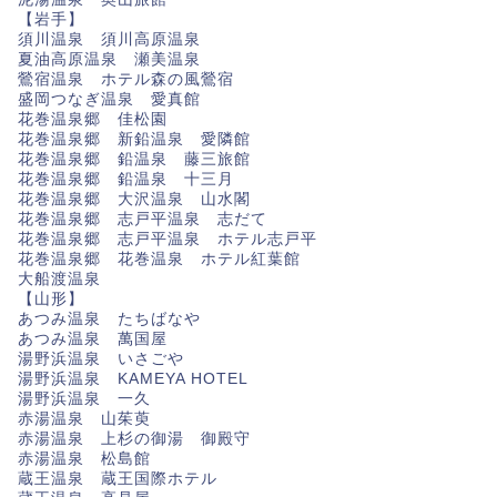
【岩手】
須川温泉 須川高原温泉
夏油高原温泉 瀬美温泉
鶯宿温泉 ホテル森の風鶯宿
盛岡つなぎ温泉 愛真館
花巻温泉郷 佳松園
花巻温泉郷 新鉛温泉 愛隣館
花巻温泉郷 鉛温泉 藤三旅館
花巻温泉郷 鉛温泉 十三月
花巻温泉郷 大沢温泉 山水閣
花巻温泉郷 志戸平温泉 志だて
花巻温泉郷 志戸平温泉 ホテル志戸平
花巻温泉郷 花巻温泉 ホテル紅葉館
大船渡温泉
【山形】
あつみ温泉 たちばなや
あつみ温泉 萬国屋
湯野浜温泉 いさごや
湯野浜温泉 KAMEYA HOTEL
湯野浜温泉 一久
赤湯温泉 山茱萸
赤湯温泉 上杉の御湯 御殿守
赤湯温泉 松島館
蔵王温泉 蔵王国際ホテル