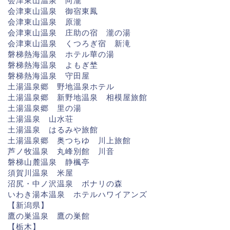
会津東山温泉 向瀧
会津東山温泉 御宿東鳳
会津東山温泉 原瀧
会津東山温泉 庄助の宿 瀧の湯
会津東山温泉 くつろぎ宿 新滝
磐梯熱海温泉 ホテル華の湯
磐梯熱海温泉 よもぎ埜
磐梯熱海温泉 守田屋
土湯温泉郷 野地温泉ホテル
土湯温泉郷 新野地温泉 相模屋旅館
土湯温泉郷 里の湯
土湯温泉 山水荘
土湯温泉 はるみや旅館
土湯温泉郷 奥つちゆ 川上旅館
芦ノ牧温泉 丸峰別館 川音
磐梯山麓温泉 静楓亭
須賀川温泉 米屋
沼尻・中ノ沢温泉 ボナリの森
いわき湯本温泉 ホテルハワイアンズ
【新潟県】
鷹の巣温泉 鷹の巣館
【栃木】