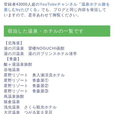
登録者43000人超の
YouTubeチャンネル「温泉ホテル旅を
楽しむbyたびくる」
でも、ブログと同じ内容を発信して
いますので、是非あわせて御覧ください。
宿泊した温泉・ホテルの一覧です
【北海道】
湯の川温泉 望楼NOGUCHI函館
湯の川温泉 湯の川プリンスホテル渚亭
【青森】
酸ヶ湯温泉旅館
谷地温泉
星野リゾート 奥入瀬渓流ホテル
星野リゾート 青森屋①
星野リゾート 青森屋②
星野リゾート 青森屋③
蔦温泉旅館
猿倉温泉
浅虫温泉 さくら観光ホテル
大沢温泉 つがる富士見荘