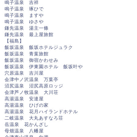
鳴子温泉 吉祥
鳴子温泉 琢ひで
鳴子温泉 ますや
鳴子温泉 ゆさや
鎌先温泉 湯主一條
鎌先温泉 最上屋旅館
【福島】
飯坂温泉 飯坂ホテルジュラク
飯坂温泉 青葉旅館
飯坂温泉 御宿かわせみ
飯坂温泉 伊東園ホテル 飯坂叶や
穴原温泉 吉川屋
会津中ノ沢温泉 万葉亭
沼尻温泉 沼尻高原ロッジ
会津芦ノ牧温泉 大川荘
高湯温泉 安達屋
高湯温泉 ひげの家
高湯温泉 花月ハイランドホテル
二岐温泉 大丸あすなろ荘
岳温泉 花かんざし
母畑温泉 八幡屋