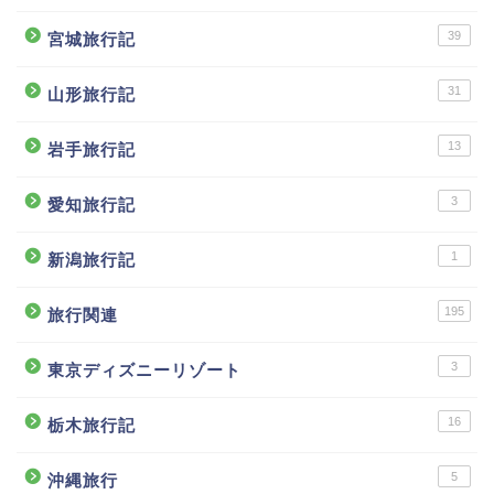
39
宮城旅行記
31
山形旅行記
13
岩手旅行記
3
愛知旅行記
1
新潟旅行記
195
旅行関連
3
東京ディズニーリゾート
16
栃木旅行記
5
沖縄旅行