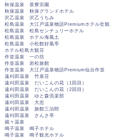
秋保温泉 茶寮宗園
秋保温泉 秋保グランドホテル
沢乙温泉 沢乙うちみ
松島温泉 大江戸温泉物語Premiumホテル壮観
松島温泉 松島センチュリーホテル
松島温泉 ホテル海風土
松島温泉 小松館好風亭
ホテル松島大観荘
作並温泉 一の坊
作並温泉 岩松旅館
作並温泉 大江戸温泉物語Premium仙台作並
遠刈田温泉 竹泉荘
遠刈田温泉 だいこんの花（1回目）
遠刈田温泉 だいこんの花（2回目）
遠刈田温泉 ゆと森倶楽部
遠刈田温泉 大忠
遠刈田温泉 旅館三治郎
遠刈田温泉 さんさ亭
峩々温泉
鳴子温泉 鳴子ホテル
鳴子温泉 鳴子観光ホテル