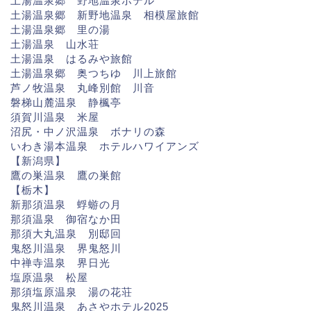
土湯温泉郷 野地温泉ホテル
土湯温泉郷 新野地温泉 相模屋旅館
土湯温泉郷 里の湯
土湯温泉 山水荘
土湯温泉 はるみや旅館
土湯温泉郷 奥つちゆ 川上旅館
芦ノ牧温泉 丸峰別館 川音
磐梯山麓温泉 静楓亭
須賀川温泉 米屋
沼尻・中ノ沢温泉 ボナリの森
いわき湯本温泉 ホテルハワイアンズ
【新潟県】
鷹の巣温泉 鷹の巣館
【栃木】
新那須温泉 蜉蝣の月
那須温泉 御宿なか田
那須大丸温泉 別邸回
鬼怒川温泉 界鬼怒川
中禅寺温泉 界日光
塩原温泉 松屋
那須塩原温泉 湯の花荘
鬼怒川温泉 あさやホテル2025