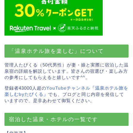
「温泉ホテル旅を楽しむ」について
管理人たびくる（50代男性）が妻・娘と実際に宿泊した温
泉宿の詳細を解説しています。皆さんの宿選び・楽しみ方
の参考にしてもらえると嬉しいです^^。
登録者43000人超の
YouTubeチャンネル「温泉ホテル旅を
楽しむbyたびくる」
でも、ブログと同じ内容を発信して
いますので、是非あわせて御覧ください。
宿泊した温泉・ホテルの一覧です