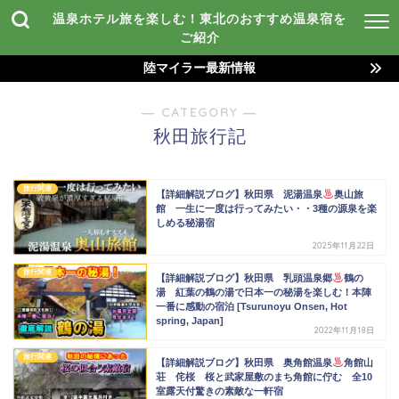
温泉ホテル旅を楽しむ！東北のおすすめ温泉宿を
ご紹介
陸マイラー最新情報
― CATEGORY ―
秋田旅行記
旅行関連
【詳細解説ブログ】秋田県 泥湯温泉
奥山旅
館 一生に一度は行ってみたい・・3種の源泉を楽
しめる秘湯宿
2025年11月22日
旅行関連
【詳細解説ブログ】秋田県 乳頭温泉郷
鶴の
湯 紅葉の鶴の湯で日本一の秘湯を楽しむ！本陣
一番に感動の宿泊 [Tsurunoyu Onsen, Hot
spring, Japan]
2022年11月18日
旅行関連
【詳細解説ブログ】秋田県 奥角館温泉
角館山
荘 侘桜 桜と武家屋敷のまち角館に佇む 全10
室露天付驚きの素敵な一軒宿