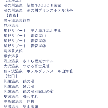
【北海道】
湯の川温泉 望楼NOGUCHI函館
湯の川温泉 湯の川プリンスホテル渚亭
【青森】
酸ヶ湯温泉旅館
谷地温泉
星野リゾート 奥入瀬渓流ホテル
星野リゾート 青森屋①
星野リゾート 青森屋②
星野リゾート 青森屋③
蔦温泉旅館
猿倉温泉
浅虫温泉 さくら観光ホテル
大沢温泉 つがる富士見荘
鯵ヶ沢温泉 ホテルグランメール山海荘
【秋田】
乳頭温泉 鶴の湯
乳頭温泉 妙乃湯
乳頭温泉 鶴の湯別館山の宿
夏瀬温泉 都わすれ
奥角館温泉 侘桜
泥湯温泉 奥山旅館