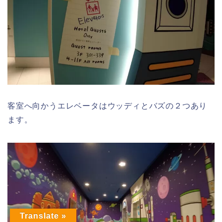
客室へ向かうエレベータは
ウッディと
バズの２つ
あり
ます。
Translate »