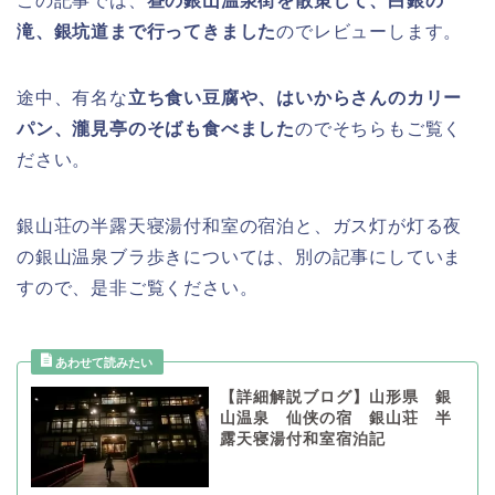
この記事では、
昼の銀山温泉街を散策して、白銀の
滝、銀坑道まで行ってきました
のでレビューします。
途中、有名な
立ち食い豆腐や、はいからさんのカリー
パン、瀧見亭のそばも食べました
のでそちらもご覧く
ださい。
銀山荘の半露天寝湯付和室の宿泊と、ガス灯が灯る夜
の銀山温泉ブラ歩きについては、別の記事にしていま
すので、是非ご覧ください。
【詳細解説ブログ】山形県 銀
山温泉 仙侠の宿 銀山荘 半
露天寝湯付和室宿泊記