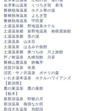
会津東山温泉 くつろぎ宿 新滝
磐梯熱海温泉 ホテル華の湯
磐梯熱海温泉 よもぎ埜
磐梯熱海温泉 守田屋
土湯温泉郷 野地温泉ホテル
土湯温泉郷 新野地温泉 相模屋旅館
土湯温泉郷 里の湯
土湯温泉 山水荘
土湯温泉 はるみや旅館
土湯温泉郷 奥つちゆ 川上旅館
芦ノ牧温泉 丸峰別館 川音
磐梯山麓温泉 静楓亭
須賀川温泉 米屋
沼尻・中ノ沢温泉 ボナリの森
いわき湯本温泉 ホテルハワイアンズ
【新潟県】
鷹の巣温泉 鷹の巣館
【栃木】
新那須温泉 蜉蝣の月
那須温泉 御宿なか田
那須大丸温泉 別邸回