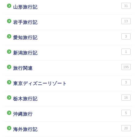
31
山形旅行記
13
岩手旅行記
3
愛知旅行記
1
新潟旅行記
195
旅行関連
3
東京ディズニーリゾート
16
栃木旅行記
5
沖縄旅行
20
海外旅行記