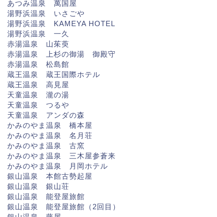
あつみ温泉 萬国屋
湯野浜温泉 いさごや
湯野浜温泉 KAMEYA HOTEL
湯野浜温泉 一久
赤湯温泉 山茱萸
赤湯温泉 上杉の御湯 御殿守
赤湯温泉 松島館
蔵王温泉 蔵王国際ホテル
蔵王温泉 高見屋
天童温泉 瀧の湯
天童温泉 つるや
天童温泉 アンダの森
かみのやま温泉 橋本屋
かみのやま温泉 名月荘
かみのやま温泉 古窯
かみのやま温泉 三木屋参蒼来
かみのやま温泉 月岡ホテル
銀山温泉 本館古勢起屋
銀山温泉 銀山荘
銀山温泉 能登屋旅館
銀山温泉 能登屋旅館（2回目）
銀山温泉 藤屋