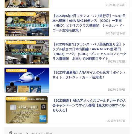
2024年1月26日
2023フランス・パリ旅行
【2023年5泊7日フランス・パリ旅行⑨】ついに日
本へ帰国！ANA NH216便 パリ（CDG）ー羽田
（HND）ビジネスクラス搭乗記 シャルル・ド・
ゴール空港も散策！
2023年7月14日
2023フランス・パリ旅行
【2023年5泊7日フランス・パリ美術館巡り②】ト
ラブル続きの日本出国編！ANA NH215便 羽田
（HND）ーパリ（CDG）プレミアムエコノミーク
ラス搭乗記 北回りで14時間フライト
2023年6月2日
ANAマイル関連
【2023年最新版】ANAマイルのため方！ポイント
サイト・クレジットカード活用法！
2023年3月9日
ANAマイル関連
【2023最新】ANAアメックスゴールドカードの入
会キャンペーンでマイル爆増【最大83,000マイル
もらえる】
2023年3月7日
HOME
ANAマイル関連