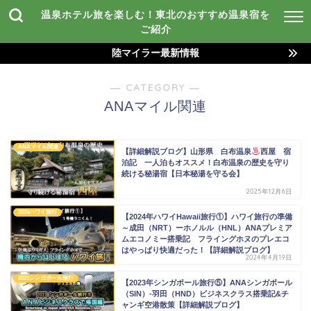
温泉ホテル旅を楽しむ！東北のおすすめ温泉宿を
ご紹介
陸マイラー最新情報
― CATEGORY ―
ANAマイル関連
ANAマイル関連
【詳細解説ブログ】山形県 白布温泉
西屋 宿
泊記 一人泊もオススメ！白布温泉の歴史を守り
続ける秘湯宿【日本秘湯を守る会】
2025年12月6日
2024ハワイ旅行
【2024年ハワイHawaii旅行①】ハワイ旅行の準備
～成田（NRT）ーホノルル（HNL）ANAプレミア
ムエコノミー搭乗記 フライングホヌのプレエコ
はやっぱり快適だった！【詳細解説ブログ】
2024年4月19日
2023シンガポール旅行
【2023年シンガポール旅行⑤】ANAシンガポール
（SIN）-羽田（HND）ビジネスクラス搭乗記&チ
ャンギ空港散策【詳細解説ブログ】