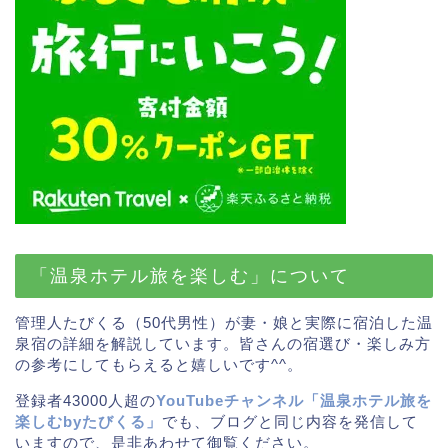
「温泉ホテル旅を楽しむ」について
管理人たびくる（50代男性）が妻・娘と実際に宿泊した温
泉宿の詳細を解説しています。皆さんの宿選び・楽しみ方
の参考にしてもらえると嬉しいです^^。
登録者43000人超の
YouTubeチャンネル「温泉ホテル旅を
楽しむbyたびくる」
でも、ブログと同じ内容を発信して
いますので、是非あわせて御覧ください。